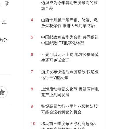
边游成为今年暑期热度最高的旅
”，政
游产品
4
山西十月起严禁产销、储运、燃
，江
放烟花爆竹 推进大气污染防治
5
中国邮政宣布华为合作 共同促进
为分
中国邮政ICT数字化转型
6
不光可以无证上岗 地方公费师范
生还可免试拿证
7
浙江发布快递活跃度指数 快递业
运行呈V型反弹
8
上海启动电竞文化节 促进两岸电
竞产业共同发展
9
警惕高景气行业里的业绩掉队股
可能会没有解套的机会
10
移动前三季度每天净利润超3亿