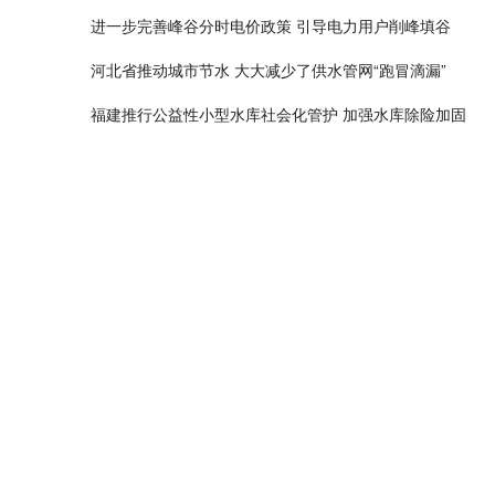
进一步完善峰谷分时电价政策 引导电力用户削峰填谷
河北省推动城市节水 大大减少了供水管网“跑冒滴漏”
福建推行公益性小型水库社会化管护 加强水库除险加固
海口积极推动安居房线上申请功能 市民可合理安排时间
7月河北省钢铁行业新订单指数为48.5% 不断增强行业间
到2025年基本建成西部陆海新通道 强化重要枢纽功能
全面实施黄河流域深度节水控水行动 建立健全节水制度政
武汉全面提升商业综合体的消防安全水平 实行商户“责任田
推出一站式联办服务模式 抵押注销登记“秒批”结果免费邮寄
贵阳升级人行过街信号灯 进一步规范人车秩序保障出行安
广州大坦沙岛完成城市景观带建设 岛内绿化率将由现状增至