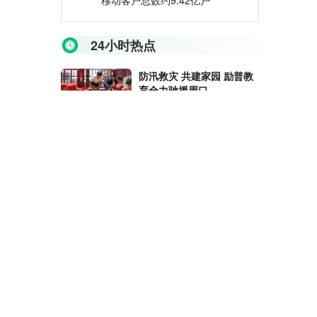
移动客户总数约9.42亿户
24小时热点
防汛救灾 共建家园 励普教
育全力驰援周口
珠三角家居行业向数字化转
型 不少企业打破传统的线
下经营模式
陕西中医药大学临床学子扎
根基层服务民众 人才是健
康中国建设的基础
第23届中国冰淇淋博览会在
天津开幕 参展商与专业观
众业务洽商活跃