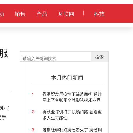
动
销售
产品
互联网
科技
服
搜索
本月热门新闻
1
香港贸发局疫情下缔造商机 通过
网上平台联系全球影视娱乐业界
划》)
2
再就业培训打开职场门路 创造更
要手
多人生可能性
3
暑期旺季利好跨省游火了 跨省周