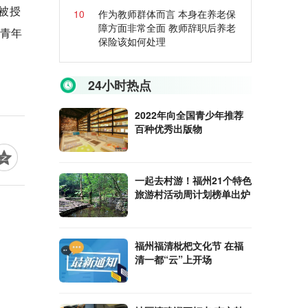
被授
10
作为教师群体而言 本身在养老保
障方面非常全面 教师辞职后养老
国青年
保险该如何处理
24小时热点
2022年向全国青少年推荐
百种优秀出版物
一起去村游！福州21个特色
旅游村活动周计划榜单出炉
福州福清枇杷文化节 在福
清一都“云”上开场