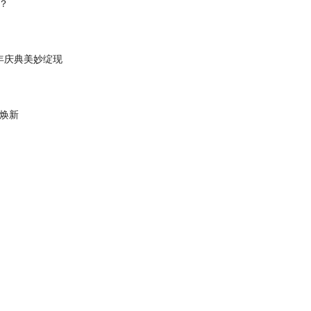
？
年庆典美妙绽现
大焕新