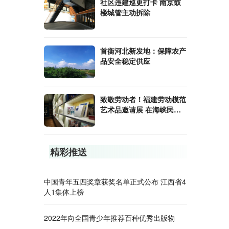
社区违建巡更打卡 南京鼓
楼城管主动拆除
首衡河北新发地：保障农产
品安全稳定供应
致敬劳动者！福建劳动模范
艺术品邀请展 在海峡民间
艺术馆举行
精彩推送
中国青年五四奖章获奖名单正式公布 江西省4
人1集体上榜
2022年向全国青少年推荐百种优秀出版物