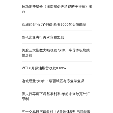
拉动消费增长《海南省促进消费若干措施》出
台
欧洲购买“火力”翻倍 耗资3000亿买俄能源
哥伦比亚央行再次宣布加息
美股三大指数大幅收跌 软件、半导体板块跌
幅居前
WTI 6月原油期货收跌0.63%
边城经受“大考”：瑞丽城区有序复学复课
俄央行再度下调基准利率 考虑未来放宽外汇
限制
五一交易日历请收好！A股连休5天 巴菲特股