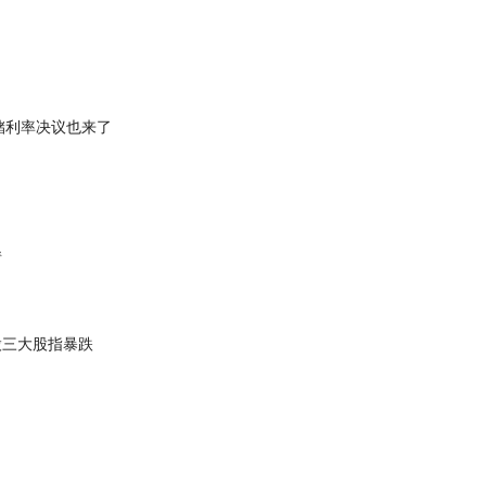
储利率决议也来了
情
股三大股指暴跌