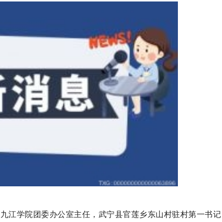
;九江学院团委办公室主任，武宁县官莲乡东山村驻村第一书记