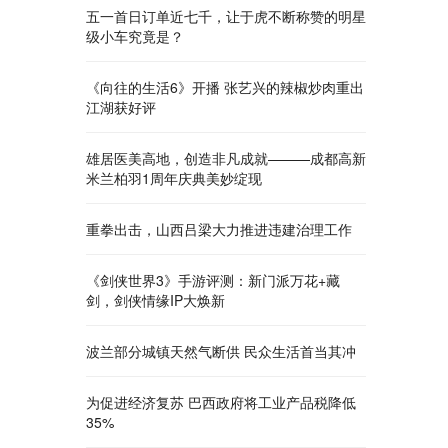
五一首日订单近七千，让于虎不断称赞的明星
级小车究竟是？
《向往的生活6》开播 张艺兴的辣椒炒肉重出
江湖获好评
雄居医美高地，创造非凡成就———成都高新
米兰柏羽1周年庆典美妙绽现
重拳出击，山西吕梁大力推进违建治理工作
《剑侠世界3》手游评测：新门派万花+藏
剑，剑侠情缘IP大焕新
波兰部分城镇天然气断供 民众生活首当其冲
为促进经济复苏 巴西政府将工业产品税降低
35%