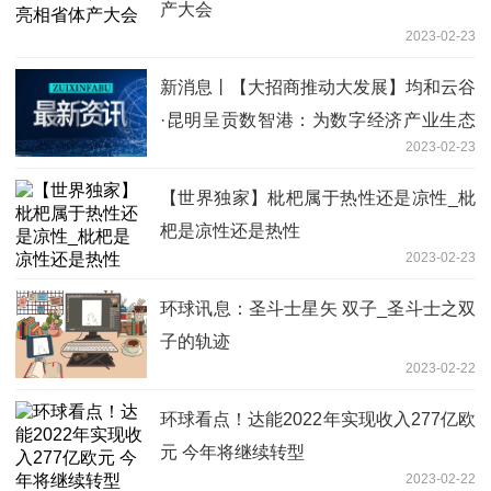
产大会
2023-02-23
新消息丨【大招商推动大发展】均和云谷
·昆明呈贡数智港：为数字经济产业生态
2023-02-23
圈赋能
【世界独家】枇杷属于热性还是凉性_枇
杷是凉性还是热性
2023-02-23
环球讯息：圣斗士星矢 双子_圣斗士之双
子的轨迹
2023-02-22
环球看点！达能2022年实现收入277亿欧
元 今年将继续转型
2023-02-22