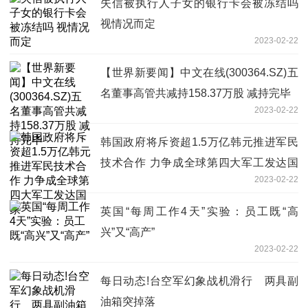
失信被执行人子女的银行卡会被冻结吗
视情况而定
2023-02-22
【世界新要闻】中文在线(300364.SZ)五
名董事高管共减持158.37万股 减持完毕
2023-02-22
韩国政府将斥资超1.5万亿韩元推进军民
技术合作 力争成全球第四大军工发达国
2023-02-22
家
英国“每周工作4天”实验：员工既“高
兴”又“高产”
2023-02-22
每日动态!台空军幻象战机滑行 两具副
油箱突掉落