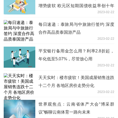
增势疲软 欧元区短期国债收益率创十年
2023-02-22
来新高 隔夜美股大幅回调
每日速递：泰旅局与中旅旅行签约 深度
合作高品质泰国游产品
2023-02-22
平安银行备用金怎么用？利率2.8折起，
年化低至5.07%，尽管放心用
2023-02-22
天天实时：楼市疲软！美国成屋销售连跌
十二个月 各地区房价走势分化
2023-02-22
世界观焦点：云南省体产大会“博采群
议”畅聊云南体育一路向未来