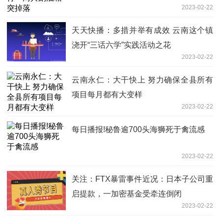
2023-02-22
天天快播：多措并举有成效 云南这个镇
浇开“三话六学”实践活动之花
2023-02-22
云南永仁：大干快上 努力确保全县所有
项目每月都有大变样
2023-02-22
每日播报!秘鲁逾700头海狮死于禽流感
2023-02-22
关注：FTX暴雷事件近况：日本子公司重
启提款，一加密基金受牵连倒闭
2023-02-22