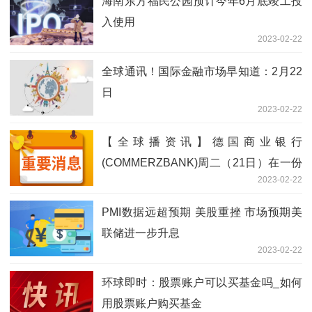
海南东方福民公园预计今年6月底竣工投
入使用
2023-02-22
全球通讯！国际金融市场早知道：2月22
日
2023-02-22
【全球播资讯】德国商业银行
(COMMERZBANK)周二（21日）在一份
2023-02-22
报告中称，下调上半年黄金价格预估至
1800美元/盎司
PMI数据远超预期 美股重挫 市场预期美
联储进一步升息
2023-02-22
环球即时：股票账户可以买基金吗_如何
用股票账户购买基金