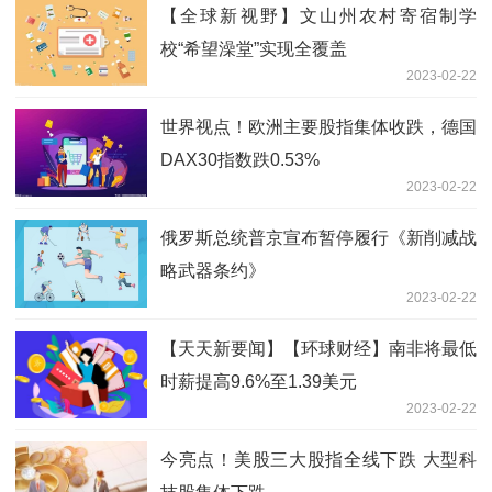
【全球新视野】文山州农村寄宿制学
校“希望澡堂”实现全覆盖
2023-02-22
世界视点！欧洲主要股指集体收跌，德国
DAX30指数跌0.53%
2023-02-22
俄罗斯总统普京宣布暂停履行《新削减战
略武器条约》
2023-02-22
【天天新要闻】【环球财经】南非将最低
时薪提高9.6%至1.39美元
2023-02-22
今亮点！美股三大股指全线下跌 大型科