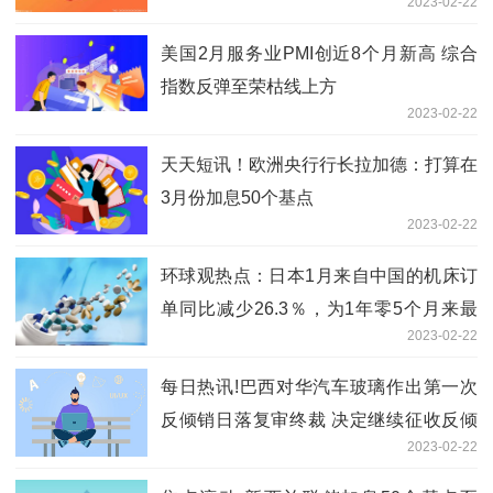
2023-02-22
美国2月服务业PMI创近8个月新高 综合
指数反弹至荣枯线上方
2023-02-22
天天短讯！欧洲央行行长拉加德：打算在
3月份加息50个基点
2023-02-22
环球观热点：日本1月来自中国的机床订
单同比减少26.3％，为1年零5个月来最
2023-02-22
低水平
每日热讯!巴西对华汽车玻璃作出第一次
反倾销日落复审终裁 决定继续征收反倾
2023-02-22
销税