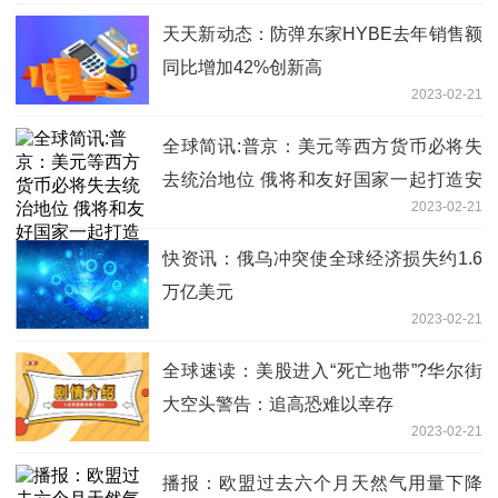
天天新动态：防弹东家HYBE去年销售额
同比增加42%创新高
2023-02-21
全球简讯:普京：美元等西方货币必将失
去统治地位 俄将和友好国家一起打造安
2023-02-21
全的国际结算系统
快资讯：俄乌冲突使全球经济损失约1.6
万亿美元
2023-02-21
全球速读：美股进入“死亡地带”?华尔街
大空头警告：追高恐难以幸存
2023-02-21
播报：欧盟过去六个月天然气用量下降