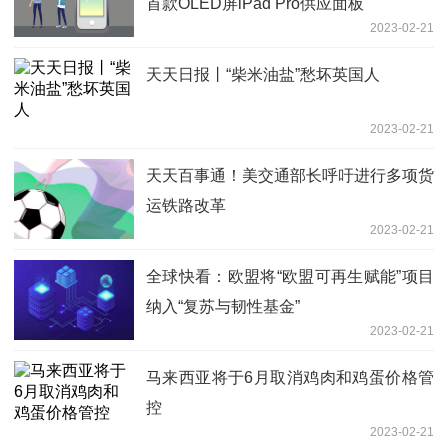
首款OLED屏iPad Pro供应面板
2023-02-21
天天日报丨“柴米油盐”愁坏英国人
2023-02-21
天天百事通！美交通部长呼吁进行多项货
运铁路改革
2023-02-21
全球快看：欧盟将“欧盟可再生赋能”项目
纳入“复苏与韧性基金”
2023-02-21
马来西亚将于6月取消鸡肉和鸡蛋价格管
控
2023-02-21