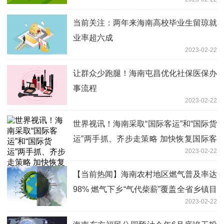
当前关注：两年来海南高校毕业生留琼就
业率超六成
2023-02-22
让群众少跑腿！海南屯昌优化社保医保办
事流程
2023-02-22
世界视讯！海南采取“国际客运”和“国际货
运”两手抓、齐步走策略 加快恢复国际客
2023-02-22
货运航线
【当前热闻】海南农村地区燃气普及率达
98% 燃气下乡“气代柴薪”覆盖全省乡镇目
2023-02-22
标实现