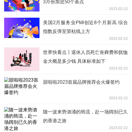
3月份加息50个基点
2023-02-22
美国2月服务业PMI创近8个月新高 综合
指数反弹至荣枯线上方
2023-02-22
世界快看点丨退休人员死亡丧葬费和抚恤
金大概是多少钱 具体标准如下
2023-02-22
甜啦啦2023首届品牌推荐会火爆签约
2023-02-22
随一波来势汹涌的韩流，赴一场阔别已久
的香港之旅
2023-02-22