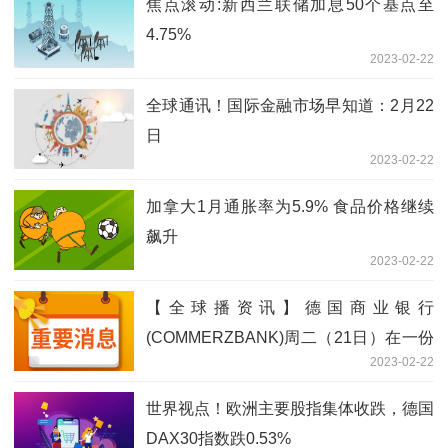
焦点滚动:新西兰联储加息50个基点至
4.75%
2023-02-22
全球通讯！国际金融市场早知道：2月22
日
2023-02-22
加拿大1月通胀率为5.9% 食品价格继续
飙升
2023-02-22
【全球播资讯】德国商业银行
(COMMERZBANK)周二（21日）在一份
2023-02-22
报告中称，下调上半年黄金价格预估至
1800美元/盎司
世界视点！欧洲主要股指集体收跌，德国
DAX30指数跌0.53%