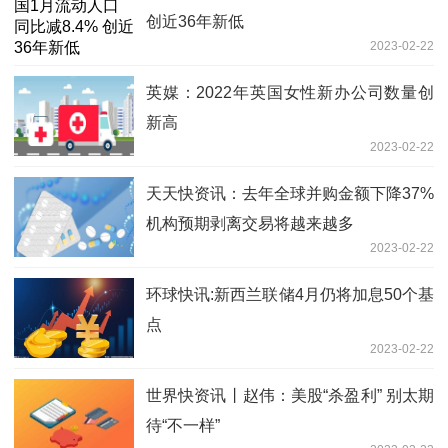
创近36年新低
2023-02-22
英媒：2022年英国女性新办公司数量创
新高
2023-02-22
天天快资讯：去年全球并购金额下降37%
机构预期剥离交易将越来越多
2023-02-22
环球快讯:新西兰联储4月仍将加息50个基
点
2023-02-22
世界快资讯丨赵伟：美股“杀盈利” 别太期
待“不一样”