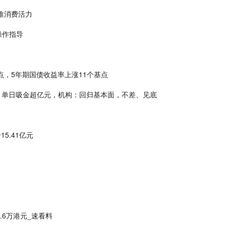
推消费活力
操作指导
点，5年期国债收益率上涨11个基点
0）单日吸金超亿元，机构：回归基本面，不差、见底
5.41亿元
1.6万港元_速看料