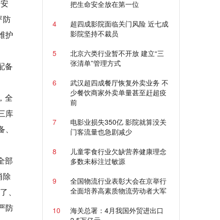
公安
把生命安全放在第一位
严防
4
超四成影院面临关门风险 近七成
影院坚持不裁员
维护
5
北京六类行业暂不开放 建立“三
张清单”管理方式
配备
6
武汉超四成餐厅恢复外卖业务 不
少餐饮商家外卖单量甚至赶超疫
，全
前
三库
7
电影业损失350亿 影院就算没关
备、
门客流量也急剧减少
8
儿童零食行业欠缺营养健康理念
全部
多数未标注过敏源
消除
9
全国物流行业表彰大会在京举行
全面培养高素质物流劳动者大军
不了、
严防
10
海关总署：4月我国外贸进出口