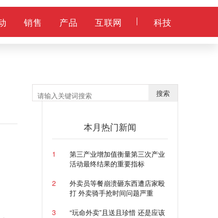
动
销售
产品
互联网
科技
搜索
本月热门新闻
1
第三产业增加值衡量第三次产业
活动最终结果的重要指标
2
外卖员等餐崩溃砸东西遭店家殴
打 外卖骑手抢时间问题严重
3
“玩命外卖”且送且珍惜 还是应该