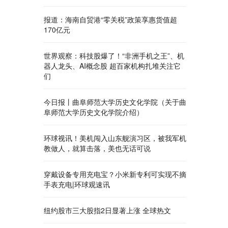
报道：海南自贸港“零关税”政策享惠货值超
170亿元
世界观察：科技股爆了！“非洲手机之王”、机
器人龙头、AI概念股 超百家机构扎堆关注它
们
今日报丨曲阜师范大学历史文化学院（关于曲
阜师范大学历史文化学院介绍）
环球视讯！美机闯入山东舰演习区，被我军机
教做人，就算击落，美也无话可说
穿戴设备专用充电宝？小米新专利可实现不摘
手表充电|环球观速讯
纽约股市三大股指2日显著上涨 全球热文