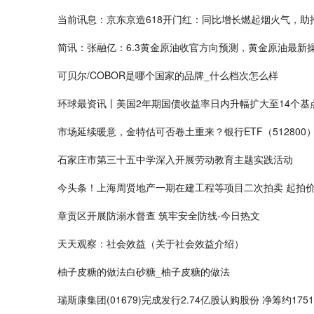
当前讯息：京东京造618开门红：同比增长燃起烟火气，助
简讯：张融亿：6.3黄金原油收官方向预测，黄金原油最新
可贝尔/COBOR是哪个国家的品牌_什么档次怎么样
环球最资讯丨美国2年期国债收益率日内升幅扩大至14个基
市场延续暖意，金特估可否卷土重来？银行ETF（51280
石家庄市第三十五中学深入开展劳动教育主题实践活动
今头条！上海周贤地产一期在建工程等项目二次拍卖 起拍价1
章贡区开展防溺水督查 筑牢安全防线-今日热文
天天观察：社会效益（关于社会效益介绍）
柚子皮糖的做法白砂糖_柚子皮糖的做法
瑞斯康集团(01679)完成发行2.74亿股认购股份 净筹约175