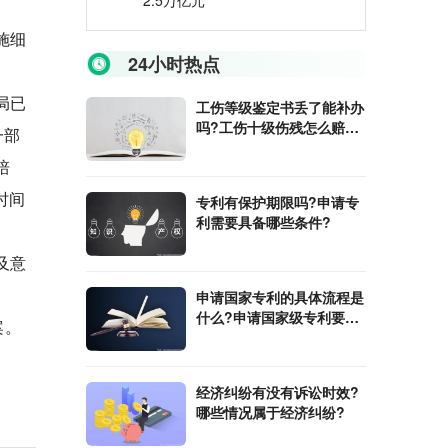
2.5万亿元
施细
24小时热点
局已
工伤等级鉴定书丢了能补办
吗?工伤十级伤残怎么赔
一部
偿?
培
时间
专利有保护期限吗?申请专
利需要具备哪些条件?
及意
申请国家专利的具体流程是
什么?申请国家级专利要交
案。
哪些费用?
经济纠纷有没有诉讼时效?
哪些情况属于经济纠纷?