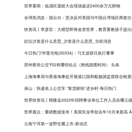
世界要闻：临淄区退赃大会现场返还2400余万元财物
全球热消息：国台办：坚决反对美国与中国台湾地区商签任
快资讯丨李彦宏：大模型即将改变世界，教育要教孩子提出
妃位沙发是什么意思_沙发是什么意思_当前消息
今日热门!华显光电(00334)：习文波获任执行董事
郑州夜班公交Y52有哪些站点（附线路图时间） 头条
上海海事局与香港海事处开展港口国和船旗国监督联合检查
保山：快递坐上公交车 “客货邮快”进乡村-每日热门
世界快资讯丨晴隆县2023年招聘事业单位工作人员在哪儿
世界观点：重磅数据发布！美国失业率创去年10月来新高 A
云南宁洱第一波野生菌上市-新动态