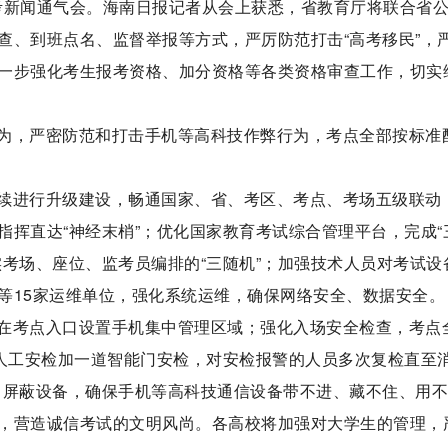
高考新闻通气会。海南日报记者从会上获悉，省教育厅将联合省
查、到班点名、监督举报等方式，严厉防范打击“高考移民”，
一步强化考生报考资格、加分资格等各类资格审查工作，切实
为，严密防范和打击手机等高科技作弊行为，考点全部按标准
续进行升级建设，畅通国家、省、考区、考点、考场五级联动
挥直达“神经末梢”；优化国家教育考试综合管理平台，完成“
考场、座位、监考员编排的“三随机”；加强技术人员对考试设
等15家运维单位，强化系统运维，确保网络安全、数据安全。
在考点入口设置手机集中管理区域；强化入场安全检查，考点
两道人工安检加一道智能门安检，对安检报警的人员多次复检直至
）屏蔽设备，确保手机等高科技通信设备带不进、藏不住、用
，营造诚信考试的文明风尚。各高校将加强对大学生的管理，