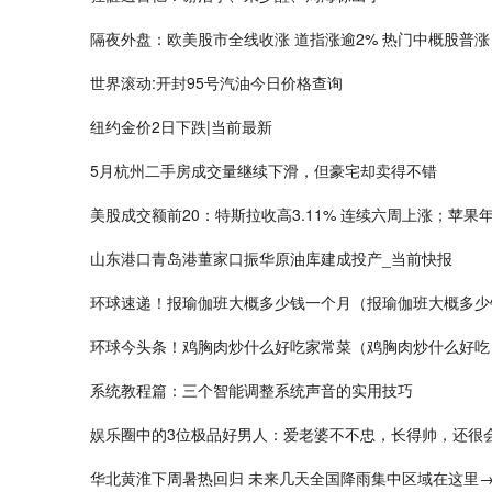
隔夜外盘：欧美股市全线收涨 道指涨逾2% 热门中概股普涨
世界滚动:开封95号汽油今日价格查询
纽约金价2日下跌|当前最新
5月杭州二手房成交量继续下滑，但豪宅却卖得不错
美股成交额前20：特斯拉收高3.11% 连续六周上涨；苹
山东港口青岛港董家口振华原油库建成投产_当前快报
环球速递！报瑜伽班大概多少钱一个月（报瑜伽班大概多少
环球今头条！鸡胸肉炒什么好吃家常菜（鸡胸肉炒什么好吃
系统教程篇：三个智能调整系统声音的实用技巧
娱乐圈中的3位极品好男人：爱老婆不不忠，长得帅，还很
华北黄淮下周暑热回归 未来几天全国降雨集中区域在这里→