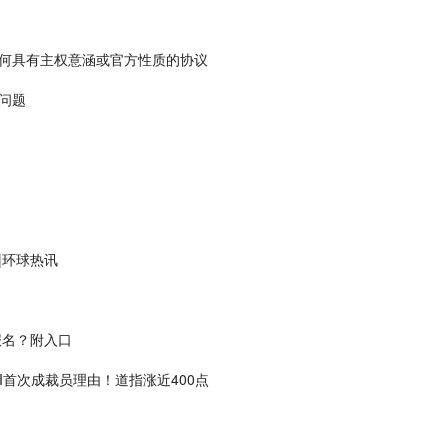
何具有主权意涵或官方性质的协议
问题
|环球热讯
报名？附入口
I首次成裁员理由！道指涨近400点