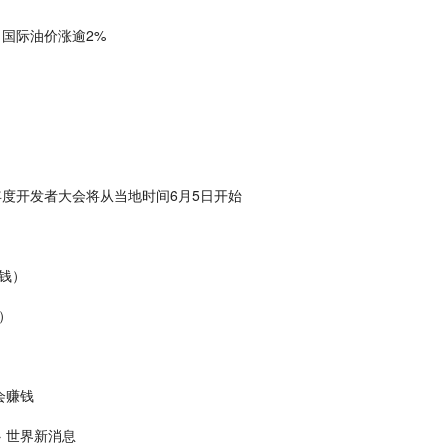
 国际油价涨逾2%
果年度开发者大会将从当地时间6月5日开始
钱）
）
会赚钱
 世界新消息