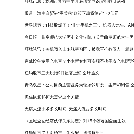
环球讯息：株洲市九方中学开展语文同课异构教研活动
报道：海南自贸港“零关税”政策享惠货值超170亿元
世界观察：科技股爆了！“非洲手机之王”、机器人龙头、AI
今日报丨曲阜师范大学历史文化学院（关于曲阜师范大学历
环球视讯！美机闯入山东舰演习区，被我军机教做人，就算
穿戴设备专用充电宝？小米新专利可实现不摘手表充电|环
纽约股市三大股指2日显著上涨 全球热文
青岛双星：公司目前主营业务为轮胎的研发、生产和销售 
抓住恢复和扩大需求这个关键
无痛人流手术多长时间_无痛人流要多长时间
《区域全面经济伙伴关系协定》对15个签署国全面生效——
狂砸逾百亿！谢治宇、朱少醒、周海栋出手