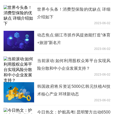
世界今头条！消费型保险的优缺点 详细
介绍如下
2023-06-02
动态焦点:丽江市抓作风提效能打造“体育
+旅游”新名片
2023-06-02
当前滚动:如何利用股权众筹平台实现风
险分散和中小企业发展支持？
2023-06-02
韩国政府将斥资近5000亿韩元扶植AI技
术核心产业 环球新动态
2023-06-02
今日热文：护航高考| 昆明警方出动6500