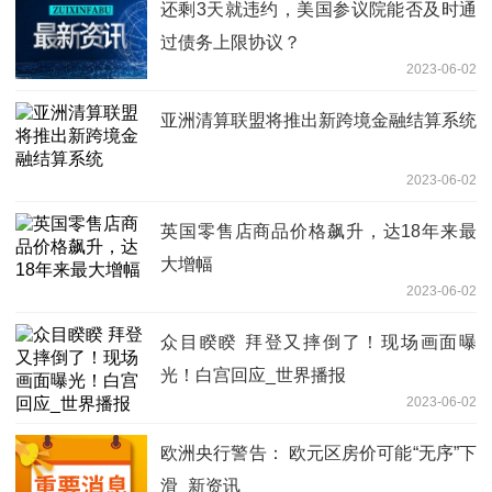
还剩3天就违约，美国参议院能否及时通
过债务上限协议？
2023-06-02
亚洲清算联盟将推出新跨境金融结算系统
2023-06-02
英国零售店商品价格飙升，达18年来最
大增幅
2023-06-02
众目睽睽 拜登又摔倒了！现场画面曝
光！白宫回应_世界播报
2023-06-02
欧洲央行警告： 欧元区房价可能“无序”下
滑_新资讯