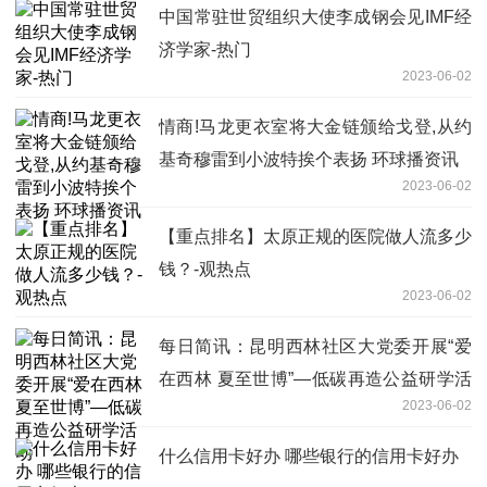
中国常驻世贸组织大使李成钢会见IMF经
济学家-热门
2023-06-02
情商!马龙更衣室将大金链颁给戈登,从约
基奇穆雷到小波特挨个表扬 环球播资讯
2023-06-02
【重点排名】太原正规的医院做人流多少
钱？-观热点
2023-06-02
每日简讯：昆明西林社区大党委开展“爱
在西林 夏至世博”—低碳再造公益研学活
2023-06-02
动
什么信用卡好办 哪些银行的信用卡好办