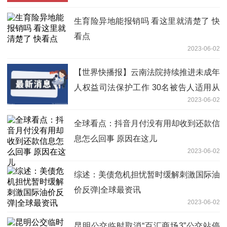
生育险异地能报销吗 看这里就清楚了 快
看点
2023-06-02
【世界快播报】云南法院持续推进未成年
人权益司法保护工作 30名被告人适用从
2023-06-02
业禁止
全球看点：抖音月付没有用却收到还款信
息怎么回事 原因在这儿
2023-06-02
综述：美债危机担忧暂时缓解刺激国际油
价反弹|全球最资讯
2023-06-02
昆明公交临时取消“百汇商场3”公交站停