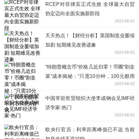
RCEP对菲律宾正式生效 全球最大自贸
协定迈向全面实施新阶段
2023-06-02
天天热点！【财经分析】英国制造业萎缩
加剧 短期难见改善迹象
2023-06-02
“特朗普概念币”价格几近归零！币圈“割韭
菜”成本揭秘：“只需10分钟，100元都用
2023-06-02
不到”|环球快资讯
中国常驻世贸组织大使李成钢会见IMF经
济学家-热门
2023-06-02
欧央行官员：利率距离峰值已不远 当前
加息步伐不宜过快