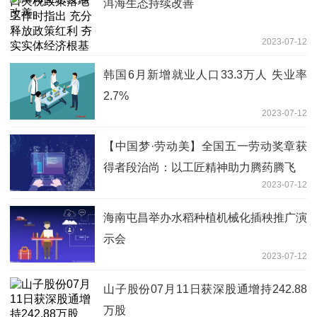
洱海生态持续改善
2023-07-12
韩国6月新增就业人口33.3万人 失业率
2.7%
2023-07-12
【中国梦·劳动美】全国五一劳动奖章获
得者段治尚：以工匠精神助力腾药腾飞
2023-07-12
海南屯昌举办水稻种植机械化插秧推广演
示会
2023-07-12
山子股份07月11日获深股通增持242.88
万股