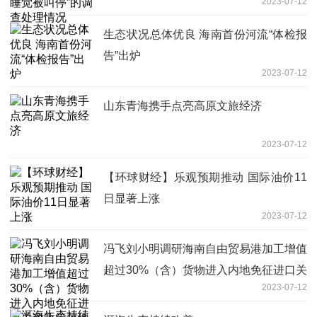
2023-07-12
生态状况总体优良 海南首份河流“体检报
告”出炉
2023-07-12
山东青海携手点亮高原文旅经济
2023-07-12
【环球财经】乐观预期推动 国际油价11
日显著上涨
2023-07-12
​冯飞刘小明调研海南自由贸易港加工增值
超过30%（含）货物进入内地免征进口关
2023-07-12
税政策落地工作时指出 充分释放政策红
利 夯实实体经济根基