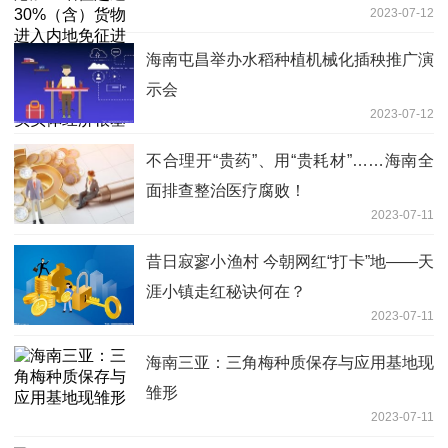
2023-07-12
税政策落地工作时指出 充分释放政策红
利 夯实实体经济根基
海南屯昌举办水稻种植机械化插秧推广演
示会
2023-07-12
不合理开“贵药”、用“贵耗材”……海南全
面排查整治医疗腐败！
2023-07-11
昔日寂寥小渔村 今朝网红“打卡”地——天
涯小镇走红秘诀何在？
2023-07-11
海南三亚：三角梅种质保存与应用基地现
雏形
2023-07-11