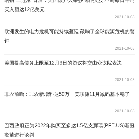
纳指“三连涨”背后：美国散户大举抄底科技股 本周每日平均
买入额达12亿美元
2021-10-08
欧洲发生的电力危机可能持续蔓延 敲响了全球能源危机的警
钟
2021-10-08
美国提高债务上限至12月3日的协议将交由众议院表决
2021-10-08
非农前瞻：非农新增料达50万！美联储11月减码基本稳了
2021-10-08
巴西政府正为2022年购买至多达1.5亿支辉瑞(PFE.US)新冠
疫苗进行谈判