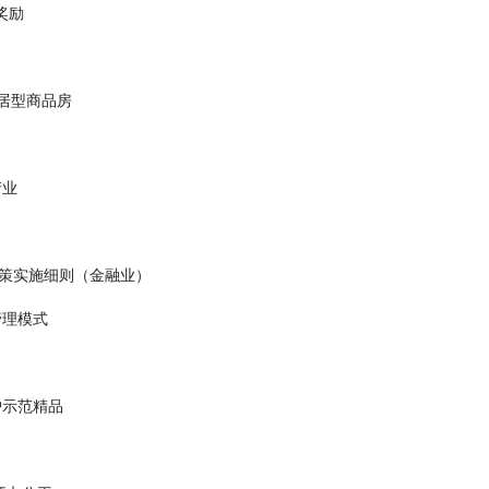
奖励
安居型商品房
产业
策实施细则（金融业）
管理模式
护示范精品