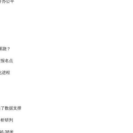
开办公平
蹊跷？
置报名点
化进程
供了数据支撑
分析研判
.38米