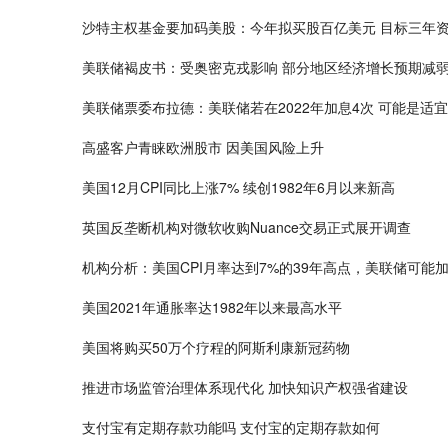
沙特主权基金要加码美股：今年拟买股百亿美元 目标三年
美联储褐皮书：受奥密克戎影响 部分地区经济增长预期减
美联储票委布拉德：美联储若在2022年加息4次 可能是适
高盛客户青睐欧洲股市 因美国风险上升
美国12月CPI同比上涨7% 续创1982年6月以来新高
英国反垄断机构对微软收购Nuance交易正式展开调查
机构分析：美国CPI月率达到7%的39年高点，美联储可能
美国2021年通胀率达1982年以来最高水平
美国将购买50万个疗程的阿斯利康新冠药物
推进市场监管治理体系现代化 加快知识产权强省建设
支付宝有定期存款功能吗 支付宝的定期存款如何