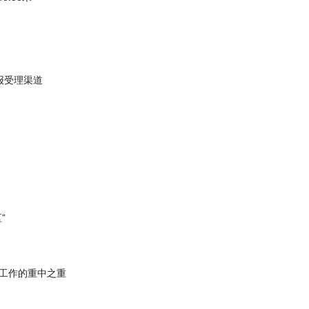
报受理渠道
”
是工作的重中之重