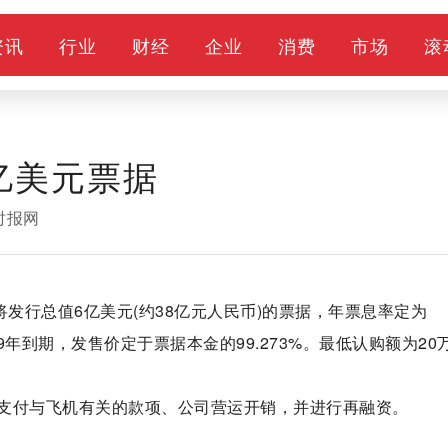
资讯
行业
财经
企业
消费
市场
滚
亿美元票据
时报网
将发行总值6亿美元(约38亿元人民币)的票据，年票息率定为
29年到期，发售价定于票据本金的99.273%。最低认购额为20
支付与飞机有关的款项、公司营运开销，并进行再融资。