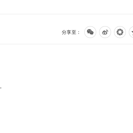
分享至：
”