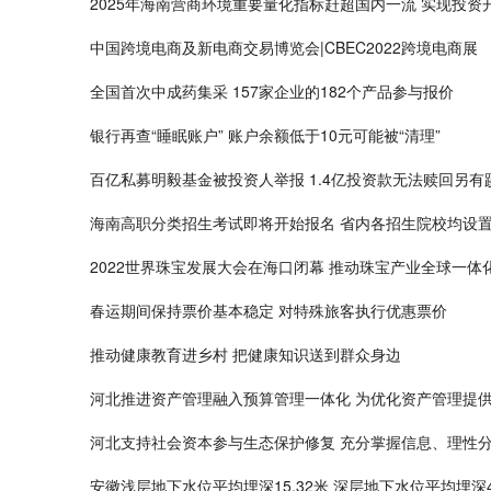
2025年海南营商环境重要量化指标赶超国内一流 实现投资
中国跨境电商及新电商交易博览会|CBEC2022跨境电商展
全国首次中成药集采 157家企业的182个产品参与报价
银行再查“睡眠账户” 账户余额低于10元可能被“清理”
百亿私募明毅基金被投资人举报 1.4亿投资款无法赎回另有
海南高职分类招生考试即将开始报名 省内各招生院校均设
2022世界珠宝发展大会在海口闭幕 推动珠宝产业全球一体
春运期间保持票价基本稳定 对特殊旅客执行优惠票价
推动健康教育进乡村 把健康知识送到群众身边
河北推进资产管理融入预算管理一体化 为优化资产管理提
河北支持社会资本参与生态保护修复 充分掌握信息、理性
安徽浅层地下水位平均埋深15.32米 深层地下水位平均埋深46