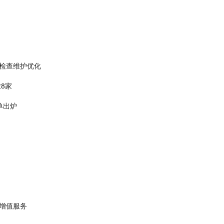
备检查维护优化
8家
单出炉
供增值服务