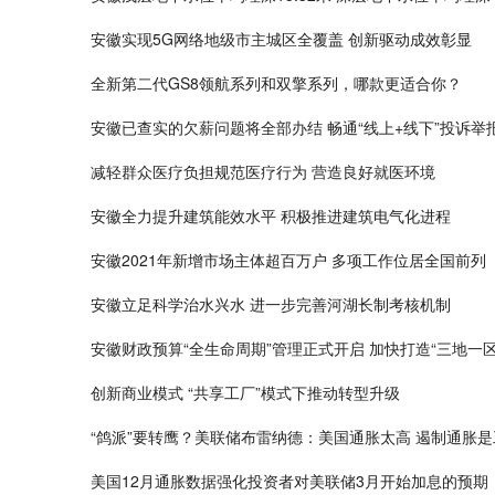
安徽实现5G网络地级市主城区全覆盖 创新驱动成效彰显
全新第二代GS8领航系列和双擎系列，哪款更适合你？
安徽已查实的欠薪问题将全部办结 畅通“线上+线下”投诉举
减轻群众医疗负担规范医疗行为 营造良好就医环境
安徽全力提升建筑能效水平 积极推进建筑电气化进程
安徽2021年新增市场主体超百万户 多项工作位居全国前列
安徽立足科学治水兴水 进一步完善河湖长制考核机制
安徽财政预算“全生命周期”管理正式开启 加快打造“三地一区
创新商业模式 “共享工厂”模式下推动转型升级
“鸽派”要转鹰？美联储布雷纳德：美国通胀太高 遏制通胀
美国12月通胀数据强化投资者对美联储3月开始加息的预期