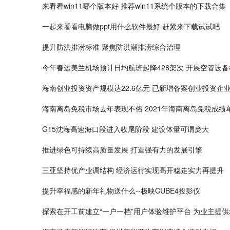
来看看win11哪个版本好 推荐win11系统个版本的下载合集
一起来看看电脑做ppt用什么软件最好 赶紧来下载试试吧
提升防洪排涝标准 聚焦防洪潮排涝综合治理
今年春运美兰机场预计日均航班起降426架次 开展空管设
海南创业投资资产规模达22.6亿元 已新增备案创业投资企业
海南离岛免税市场去年表现不俗 2021年海南离岛免税成绩
G15沈海高速海口段进入收尾阶段 建设体量可谓庞大
推进绿色可持续高质量发展 打造强有力的发展引擎
三亚坚持优产业调结构 经济运行实现高开稳走实力再提升
提升幸福感的新年礼物送什么--极映CUBE4投影仪
探索在开工前建立“一户一档”用户体验维护平台 为业主提