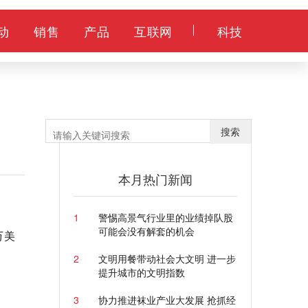
动
销售
产品
互联网
科技
搜索
本月热门新闻
1
警惕高景气行业里的业绩掉队股
可能会没有解套的机会
万美
2
文明用餐带动社会大文明 进一步
提升城市的文明指数
3
协力推进袜业产业大发展 抢抓经