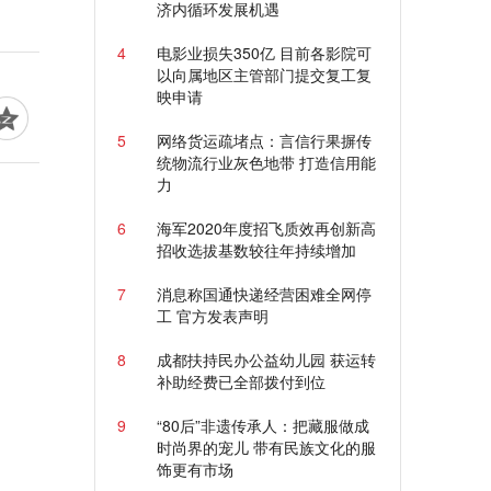
济内循环发展机遇
4
电影业损失350亿 目前各影院可
以向属地区主管部门提交复工复
映申请
5
网络货运疏堵点：言信行果摒传
统物流行业灰色地带 打造信用能
力
6
海军2020年度招飞质效再创新高
招收选拔基数较往年持续增加
7
消息称国通快递经营困难全网停
工 官方发表声明
8
成都扶持民办公益幼儿园 获运转
补助经费已全部拨付到位
9
“80后”非遗传承人：把藏服做成
时尚界的宠儿 带有民族文化的服
饰更有市场