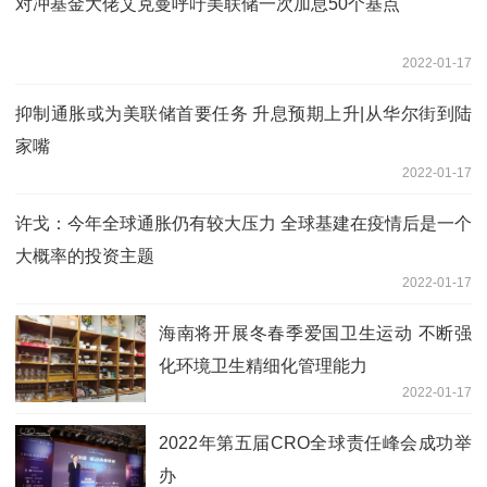
对冲基金大佬艾克曼呼吁美联储一次加息50个基点
2022-01-17
抑制通胀或为美联储首要任务 升息预期上升|从华尔街到陆
家嘴
2022-01-17
许戈：今年全球通胀仍有较大压力 全球基建在疫情后是一个
大概率的投资主题
2022-01-17
海南将开展冬春季爱国卫生运动 不断强
化环境卫生精细化管理能力
2022-01-17
2022年第五届CRO全球责任峰会成功举
办