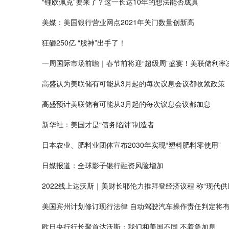
“锂欧佩克”要来了？这一长达10年的想法能否成真
美媒：美国银行营业网点2021年关门数量创新高
狂砸250亿 “股神”出手了！
一周国际市场前瞻｜春节前将迎“超级周”盛宴！美联储利率
高盛认为美联储有可能从3月起的每次议息会议都收紧政策
高盛预计美联储有可能从3月起的每次议息会议都加息
新华社：美国才是“债务陷阱”制造者
日本农业、肥料业团体宣布2030年实现“塑料肥料零使用”
日媒报道：全球影子银行融资风险增加
2022线上达沃斯｜美财长耶伦力推拜登经济议程 称“现代
美国宾州计划修订现行法律 自动驾驶汽车操作责任判定将
欧日央行行长聚首达沃斯：我们和美国不同 不着急加息