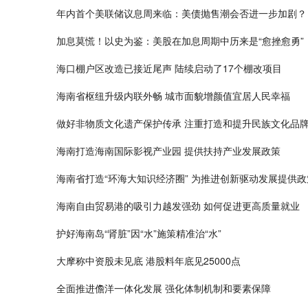
年内首个美联储议息周来临：美债抛售潮会否进一步加剧？
加息莫慌！以史为鉴：美股在加息周期中历来是“愈挫愈勇”
海口棚户区改造已接近尾声 陆续启动了17个棚改项目
海南省枢纽升级内联外畅 城市面貌增颜值宜居人民幸福
做好非物质文化遗产保护传承 注重打造和提升民族文化品
海南打造海南国际影视产业园 提供扶持产业发展政策
海南省打造“环海大知识经济圈” 为推进创新驱动发展提供
海南自由贸易港的吸引力越发强劲 如何促进更高质量就业
护好海南岛“肾脏”因“水”施策精准治“水”
大摩称中资股未见底 港股料年底见25000点
全面推进儋洋一体化发展 强化体制机制和要素保障