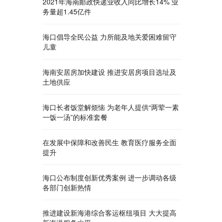
2021年海南邮政快递业收入同比增长14% 业
务量超1.45亿件
海口倡导全民公益 力所能及地关爱困难留守
儿童
海南安居房加快建设 推进安居房项目选址及
土地供应
海口长者饭堂解烦恼 为老年人提供“两荤一素
一饭一汤”的标准套餐
在发展中保障和改善民生 教育医疗服务全面
提升
海口公布制度创新优秀案例 进一步调动各级
各部门创新热情
推进建设新海港综合客运枢纽项目 大大提高