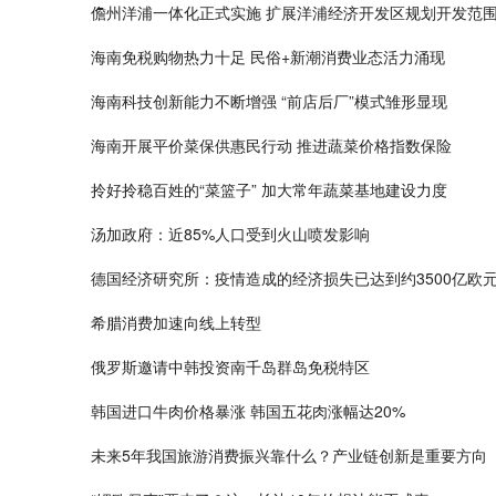
儋州洋浦一体化正式实施 扩展洋浦经济开发区规划开发范
海南免税购物热力十足 民俗+新潮消费业态活力涌现
海南科技创新能力不断增强 “前店后厂”模式雏形显现
海南开展平价菜保供惠民行动 推进蔬菜价格指数保险
拎好拎稳百姓的“菜篮子” 加大常年蔬菜基地建设力度
汤加政府：近85%人口受到火山喷发影响
德国经济研究所：疫情造成的经济损失已达到约3500亿欧
希腊消费加速向线上转型
俄罗斯邀请中韩投资南千岛群岛免税特区
韩国进口牛肉价格暴涨 韩国五花肉涨幅达20%
未来5年我国旅游消费振兴靠什么？产业链创新是重要方向