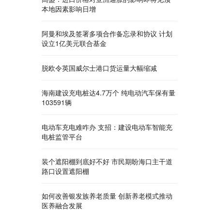
本地因素影响日增
阿曼和埃及签署多项合作备忘录和协议 计划
设立1亿美元联合基金
脱欧令英国威尔士港口货运量大幅缩减
海南建设充电桩达4.7万个 纯电动汽车保有量
103591辆
电动车充电难咋办 支招：建设电动车智能充
电桩监管平台
装个遮阳棚到底好不好 市民期盼海口主干道
路口设置遮阳棚
如何改善银发族养老质量 创新养老模式推动
医养融合发展