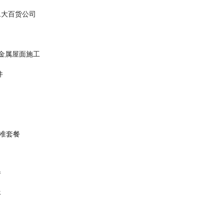
二大百货公司
金属屋面施工
件
标准套餐
情
平