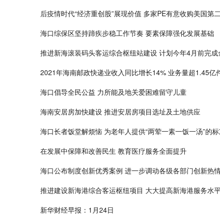
后疫情时代“经济重创股”展现价值 多家PE有意收购美国第
海口综保区坚持蹄疾步稳工作节奏 要素保障强化发展基础
推进新海滚装码头客运综合枢纽站建设 计划今年4月前完成
2021年海南邮政快递业收入同比增长14% 业务量超1.45亿
海口倡导全民公益 力所能及地关爱困难留守儿童
海南安居房加快建设 推进安居房项目选址及土地供应
海口长者饭堂解烦恼 为老年人提供“两荤一素一饭一汤”的
在发展中保障和改善民生 教育医疗服务全面提升
海口公布制度创新优秀案例 进一步调动各级各部门创新热
推进建设新海港综合客运枢纽项目 大大提高新海港服务水
新华财经早报：1月24日