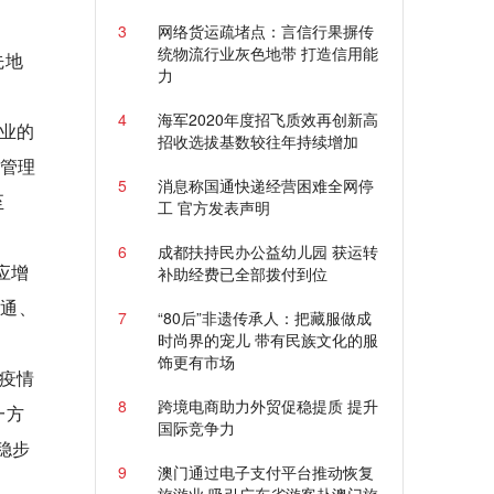
3
网络货运疏堵点：言信行果摒传
统物流行业灰色地带 打造信用能
先地
力
4
海军2020年度招飞质效再创新高
业的
招收选拔基数较往年持续增加
品管理
5
消息称国通快递经营困难全网停
至
工 官方发表声明
6
成都扶持民办公益幼儿园 获运转
应增
补助经费已全部拨付到位
股通、
7
“80后”非遗传承人：把藏服做成
时尚界的宠儿 带有民族文化的服
饰更有市场
疫情
8
跨境电商助力外贸促稳提质 提升
一方
国际竞争力
稳步
9
澳门通过电子支付平台推动恢复