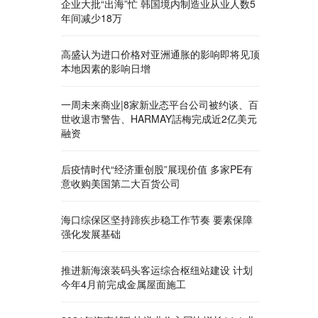
企业大批“出海”忙 韩国境内制造业从业人数5
年间减少18万
高盛认为进口价格对亚洲通胀的影响即将见顶
本地因素的影响日增
一周未来商业|8家新业态平台公司被约谈、百
世收退市警告、HARMAY話梅完成近2亿美元
融资
后疫情时代“经济重创股”展现价值 多家PE有
意收购美国第二大百货公司
海口综保区坚持蹄疾步稳工作节奏 要素保障
强化发展基础
推进新海滚装码头客运综合枢纽站建设 计划
今年4月前完成金属屋面施工