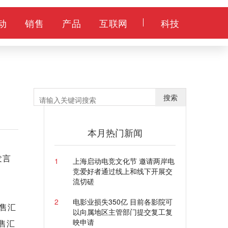
动
销售
产品
互联网
科技
搜索
本月热门新闻
发言
1
上海启动电竞文化节 邀请两岸电
竞爱好者通过线上和线下开展交
流切磋
2
电影业损失350亿 目前各影院可
和售汇
以向属地区主管部门提交复工复
映申请
结售汇