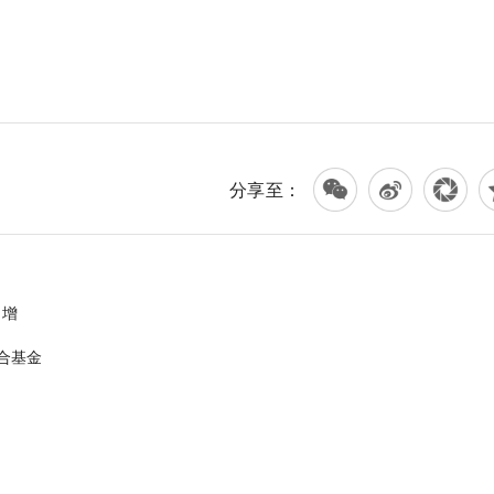
差
外汇
总体
分享至：
日增
合基金