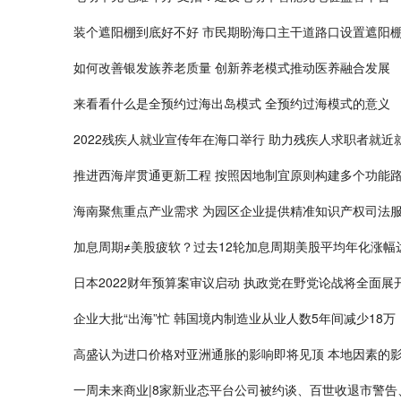
装个遮阳棚到底好不好 市民期盼海口主干道路口设置遮阳
如何改善银发族养老质量 创新养老模式推动医养融合发展
来看看什么是全预约过海出岛模式 全预约过海模式的意义
2022残疾人就业宣传年在海口举行 助力残疾人求职者就近
推进西海岸贯通更新工程 按照因地制宜原则构建多个功能
海南聚焦重点产业需求 为园区企业提供精准知识产权司法
加息周期≠美股疲软？过去12轮加息周期美股平均年化涨幅
日本2022财年预算案审议启动 执政党在野党论战将全面展
企业大批“出海”忙 韩国境内制造业从业人数5年间减少18万
高盛认为进口价格对亚洲通胀的影响即将见顶 本地因素的
一周未来商业|8家新业态平台公司被约谈、百世收退市警告、