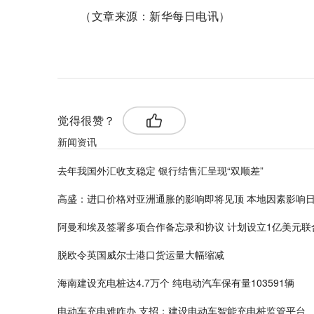
（文章来源：新华每日电讯）
标签：
跨境资金流动
稳定
银行
结售汇
收支
双顺
觉得很赞？
新闻资讯
去年我国外汇收支稳定 银行结售汇呈现“双顺差”
高盛：进口价格对亚洲通胀的影响即将见顶 本地因素影响
阿曼和埃及签署多项合作备忘录和协议 计划设立1亿美元联
脱欧令英国威尔士港口货运量大幅缩减
海南建设充电桩达4.7万个 纯电动汽车保有量103591辆
电动车充电难咋办 支招：建设电动车智能充电桩监管平台