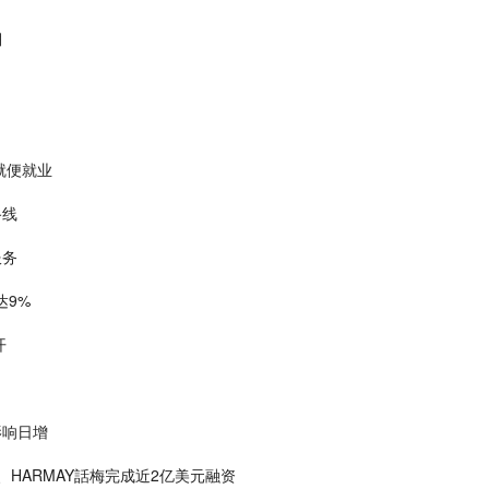
棚
就便就业
路线
服务
达9%
开
影响日增
HARMAY話梅完成近2亿美元融资