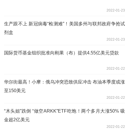
2022-01-23
生产跟不上 新冠病毒“检测难”！美国多州与联邦政府争抢试
剂盒
2022-01-23
国际货币基金组织批准向刚果（布）提供4.55亿美元贷款
2022-01-22
华尔街最高！小摩：俄乌冲突恐致供应冲击 布油本季度或涨
至150美元
2022-01-22
“木头姐”跌倒 “做空ARKK”ETF吃饱！两个多月大涨50% 吸
金超2亿美元
2022-01-22