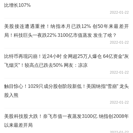
比增长107%
2022-01-22
美股接连遭遇重挫！纳指本月已跌12% 创50年来最差开
局！科技巨头一夜跌22% 3100亿市值蒸发 发生了啥？
2022-01-22
比特币再现闪崩！近24小时 全网超25万人爆仓 64亿资金“灰
飞烟灭”！较高点已跌去50% 网友：凉凉
2022-01-22
触目惊心！1029只成分股创阶段新低！美国纳指“雪崩” 龙头
股入熊
2022-01-22
美股科技股大跌！奈飞市值一夜蒸发3100亿 纳指创2008年
以来最差开局
2022-01-22