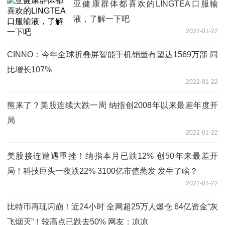
亚健康群体都喜欢的LINGTEA口服输
液，了解一下吧
2022-01-22
CINNO：今年全球折叠屏智能手机销量有望达1569万部 同
比增长107%
2022-01-22
熊来了？美股连续大跌一周 纳指创2008年以来最差年度开
局
2022-01-22
美股接连遭遇重挫！纳指本月已跌12% 创50年来最差开
局！科技巨头一夜跌22% 3100亿市值蒸发 发生了啥？
2022-01-22
比特币再现闪崩！近24小时 全网超25万人爆仓 64亿资金“灰
飞烟灭”！较高点已跌去50% 网友：凉凉