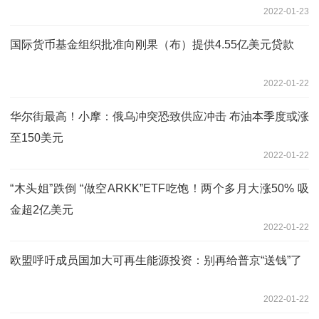
2022-01-23
国际货币基金组织批准向刚果（布）提供4.55亿美元贷款
2022-01-22
华尔街最高！小摩：俄乌冲突恐致供应冲击 布油本季度或涨
至150美元
2022-01-22
“木头姐”跌倒 “做空ARKK”ETF吃饱！两个多月大涨50% 吸
金超2亿美元
2022-01-22
欧盟呼吁成员国加大可再生能源投资：别再给普京“送钱”了
2022-01-22