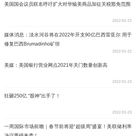
美国国会议员联名呼吁扩大对华输美商品加征关税豁免范围
2022-01-22
媒体消息：淡水河谷将在2022年开支90亿巴西雷亚尔 用于
修复巴西Brumadinho矿坝
2022-01-22
美媒：美国银行营业网点2021年关门数量创新高
2022-01-23
狂砸250亿 “股神”出手了！
2022-01-23
一周国际市场前瞻｜春节前将迎“超级周”盛宴！美联储利率
决议重磅来袭！