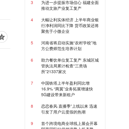
3
为进一步提振市场信心 福建全面
推动文旅产业复工复产
4
大幅让利实体经济 上半年商业银
行净利润同比下降 货币政策还将
聚焦于小微企业
5
河南省将启动实施“农村学校”地
方公费师范生培养计划
6
助力餐饮单位复工复产 东城区城
管执法局累计检查“三类场
所”21337家次
7
中国铁塔上半年盈利同比增
16.9% “两翼”业务拓展增速快
5G建设带来新租户
8
恋恋春风·直播季”上线以来 迅速
引发了用户云度假的热潮
9
首个跨境电商全球线上展会开幕