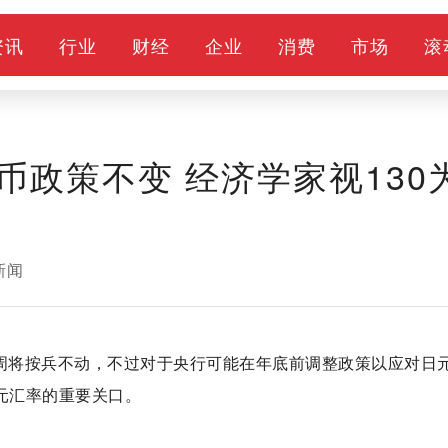
资讯
行业
财经
企业
消费
市场
滚
政策不变 经济学家视130
新闻
下周将按兵不动，不过对于央行可能在年底前调整政策以应对日
元汇率的重要关口。