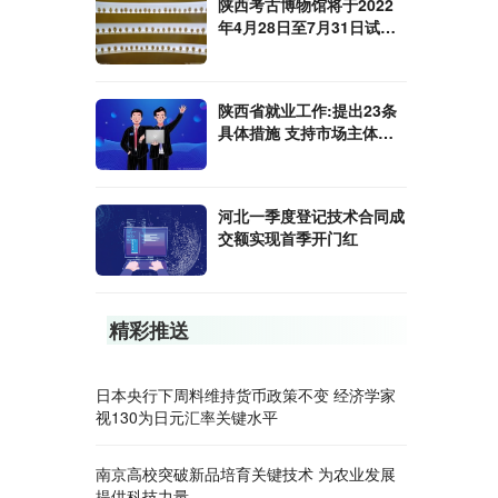
陕西考古博物馆将于2022
年4月28日至7月31日试行
开放
陕西省就业工作:提出23条
具体措施 支持市场主体吸
纳就业扩容提质
河北一季度登记技术合同成
交额实现首季开门红
精彩推送
日本央行下周料维持货币政策不变 经济学家
视130为日元汇率关键水平
南京高校突破新品培育关键技术 为农业发展
提供科技力量