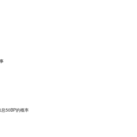
事
息50BP的概率