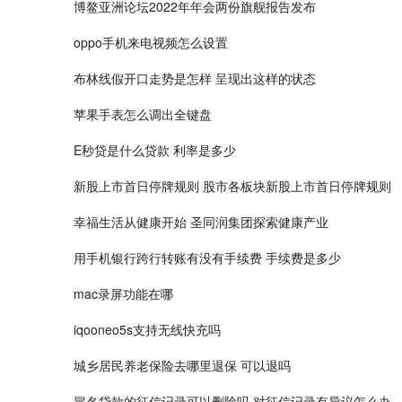
博鳌亚洲论坛2022年年会两份旗舰报告发布
oppo手机来电视频怎么设置
布林线假开口走势是怎样 呈现出这样的状态
苹果手表怎么调出全键盘
E秒贷是什么贷款 利率是多少
新股上市首日停牌规则 股市各板块新股上市首日停牌规则
幸福生活从健康开始 圣同润集团探索健康产业
用手机银行跨行转账有没有手续费 手续费是多少
mac录屏功能在哪
iqooneo5s支持无线快充吗
城乡居民养老保险去哪里退保 可以退吗
冒名贷款的征信记录可以删除吗 对征信记录有异议怎么办