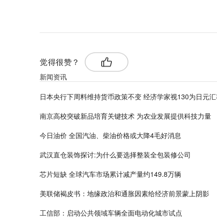
标签：
日本央行
经济学家
货币政策
觉得很赞？
新闻资讯
日本央行下周料维持货币政策不变 经济学家视130为日元
南京高校突破新品培育关键技术 为农业发展提供科技力量
今日油价 全国汽油、柴油价格或大降4毛好消息
武汉直仓装饰探讨:为什么要选择整装全包装修公司
芯片短缺 全球汽车市场累计减产量约149.8万辆
美联储褐皮书：地缘政治和通胀因素给经济前景蒙上阴影
工信部：启动公共领域车辆全面电动化城市试点