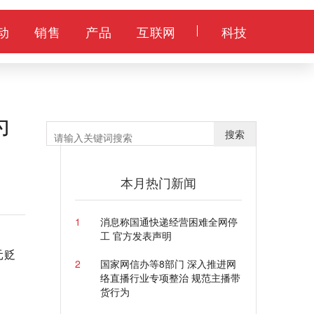
动
销售
产品
互联网
科技
为
搜索
本月热门新闻
1
消息称国通快递经营困难全网停
工 官方发表声明
元贬
2
国家网信办等8部门 深入推进网
络直播行业专项整治 规范主播带
货行为