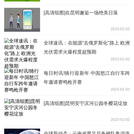
[高清组图]在昆明邂逅一场绝美日落
2023-01-02
全球速讯：在能源“去俄罗斯化”路上 欧洲
光伏需求火爆程度超预期
2023-01-02
每日时讯!骑行迎新年 中国怒江自行车跨
年邀请赛鸣枪开赛
2023-01-02
[高清组图]昆明安宁滨河公园冬樱花绽放
2023-01-02
全球新动态：云南省男足后备梯队集训选