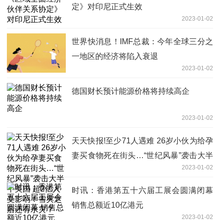
定》对印尼正式生效
2023-01-02
世界快消息！IMF总裁：今年全球三分之
一地区的经济将陷入衰退
2023-01-02
德国财长预计能源价格将持续高企
2023-01-02
天天快报!至少71人遇难 26岁小伙为给孕
妻买食物死在街头…“世纪风暴”袭击大半
2023-01-02
个美国 超2亿人受影响！雪灾之后还有水
灾？
时讯：香港第五十六届工展会圆满闭幕
销售总额近10亿港元
2023-01-02