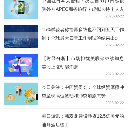
中国驻日本大使馆：决定自5月1日起接
受外方APEC商务旅行卡虚拟卡持卡人入
2023-02-22
境
15%试验者称给再多钱也不回到五天工作
制！全球最大四天工作制试验结果出炉
2023-02-22
【财经分析】市场担忧美联储继续加息
美股上涨动能消退
2023-02-22
今日关注：中国贸促会：全球经贸摩擦冲
突呈现高位波动和冲突加剧态势
2023-02-22
每日短讯：韩双龙建设耗资12.5亿美元的
迪拜酒店竣工