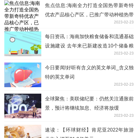
焦点信息:海南全力打造全国热带新奇特
优农产品核心产区，已推广带动种植热带
2023-02-23
优异果蔬30余万亩
每日资讯：海南加快粮食储备和流通基础
设施建设 去年来已新建改造10个储备粮
2023-02-23
库
今日要闻!好听有含义的英文单词_含义独
特的英文单词
2023-02-23
全球聚焦：美联储纪要：仍然关注通胀前
景，预计将继续加息、经济将放缓
2023-02-23
速读：【环球财经】肯尼亚2022年旅游