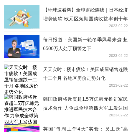
【环球速看料】全球财经连线｜日本经济
增势疲软 欧元区短期国债收益率创十年
2023-02-22
来新高 隔夜美股大幅回调
每日报道：美国新一轮冬季风暴来袭 超
6500万人处于预警之下
2023-02-22
天天实时：楼市疲软！美国成屋销售连跌
十二个月 各地区房价走势分化
2023-02-22
韩国政府将斥资超1.5万亿韩元推进军民
技术合作 力争成全球第四大军工发达国
2023-02-22
家
英国“每周工作4天”实验：员工既“高