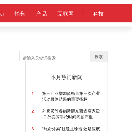
动
销售
产品
互联网
科技
搜索
本月热门新闻
1
第三产业增加值衡量第三次产业
活动最终结果的重要指标
2
外卖员等餐崩溃砸东西遭店家殴
打 外卖骑手抢时间问题严重
3
“玩命外卖”且送且珍惜 还是应该