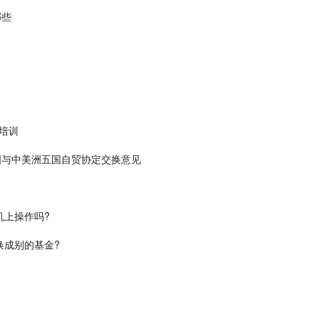
哪些
培训
国与中美洲五国自贸协定交换意见
机上操作吗?
换成别的基金?