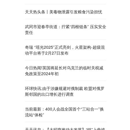
天天热头条丨美毒物泄露引发粮食污染担忧
武冈市迎春亭街道：拧紧“四根链条” 压实安全
责任
奇瑞 “瑶光2025”正式亮剑，火星架构-超级混
动平台将于2月27日发布
今日热闻!英国将延长对乌克兰的临时关税减
免政策至2024年初
环球快讯:由于涉嫌规避对俄制裁 欧盟对俄罗
斯邻国的出口增长进行调查
当前最新：400人会战全国首个“三站合一”换
流站“体检”
天天讯息：【大招商推动大发展】“链”上曲靖