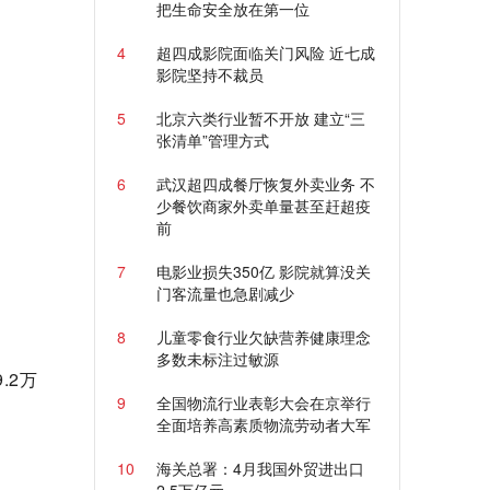
把生命安全放在第一位
4
超四成影院面临关门风险 近七成
影院坚持不裁员
5
北京六类行业暂不开放 建立“三
张清单”管理方式
6
武汉超四成餐厅恢复外卖业务 不
少餐饮商家外卖单量甚至赶超疫
前
7
电影业损失350亿 影院就算没关
门客流量也急剧减少
8
儿童零食行业欠缺营养健康理念
多数未标注过敏源
.2万
9
全国物流行业表彰大会在京举行
全面培养高素质物流劳动者大军
10
海关总署：4月我国外贸进出口