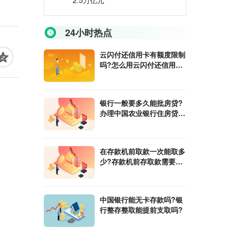
2.5万亿元
24小时热点
云闪付还信用卡有额度限制
吗?怎么用云闪付还信用
卡?
银行一般要多久能批房贷?
办理中国农业银行住房贷款
需要什么条件?
在​存款机前取款一次能取多
少?存款机前存取款需要注
意什么?
中国银行能无卡存款吗?银
行整存整取能提前支取吗?