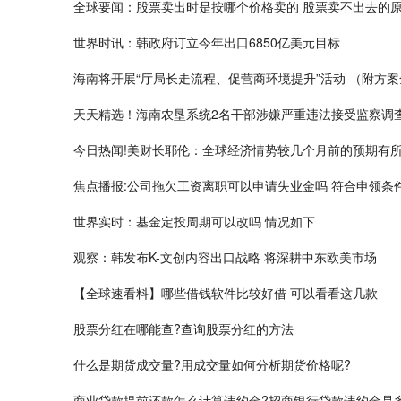
全球要闻：股票卖出时是按哪个价格卖的 股票卖不出去的
世界时讯：韩政府订立今年出口6850亿美元目标
海南将开展“厅局长走流程、促营商环境提升”活动 （附方案
天天精选！海南农垦系统2名干部涉嫌严重违法接受监察调
今日热闻!美财长耶伦：全球经济情势较几个月前的预期有
焦点播报:公司拖欠工资离职可以申请失业金吗 符合申领条
世界实时：基金定投周期可以改吗 情况如下
观察：韩发布K-文创内容出口战略 将深耕中东欧美市场
【全球速看料】哪些借钱软件比较好借 可以看看这几款
股票分红在哪能查?查询股票分红的方法
什么是期货成交量?用成交量如何分析期货价格呢?
商业贷款提前还款怎么计算违约金?招商银行贷款违约金是