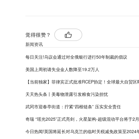
觉得很赞？
新闻资讯
每日关注!乌议会通过对全俄银行进行50年制裁的倡议
美国上周初请失业金人数降至19.2万人
【当前独家】菲律宾正式批准RCEP协定！全球最大自贸区
天天热头条丨美毒物泄露引发粮食污染担忧
武冈市迎春亭街道：拧紧“四根链条” 压实安全责任
奇瑞 “瑶光2025”正式亮剑，火星架构-超级混动平台将于2月
今日热闻!英国将延长对乌克兰的临时关税减免政策至2024