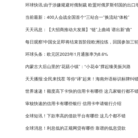
环球快讯:由于涉嫌规避对俄制裁 欧盟对俄罗斯邻国的出口
当前最新：400人会战全国首个“三站合一”换流站“体检”
天天讯息：【大招商推动大发展】“链”上曲靖 谱出新“曲”
每日观察!中国女足即将结束首阶段欧洲拉练，回国参加三
环球头条：欧元区2023年1月通胀率为8.6%
内蒙古大后山里的“花菇小镇”：“小花伞”撑起臻美振兴路
天天播报:全民来找茬 等你“译”起来！海南外语标识标牌纠
世界速递！额度高下卡快的信用卡有哪些 这几家银行都不
审核快速的信用卡有哪些银行 信用卡申请银行介绍
全球短讯！下款率高的借款平台有哪些 这几个都不错
全球消息！利息低的正规网贷有哪些 靠谱的低息贷款