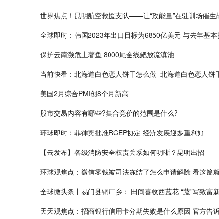
世界焦点！昆明航空救援支队——让“政能量”在驻训场催生
全球即时：韩国2023年出口目标为6850亿美元 与去年基本
保护云南濒危土著鱼 8000尾金线鲃放流滇池
当前快看：北海道白色恋人饼干怎么做_北海道白色恋人饼
美国2月综合PMI创8个月新高
股市交易内容有哪些?集合竞价的范围是什么?
环球即时：菲律宾批准RCEP协定 经济发展迎多重利好
【云发布】各级消防安全权责关系如何明晰？昆明出招
环球观焦点：微信零钱被司法冻结了怎么申请解除 看这篇
全球微头条丨易门县铜厂乡： 田间喜收西蓝花 “蔬”写致富
天天观焦点：招商银行信用卡分期失败是什么原因 官方告