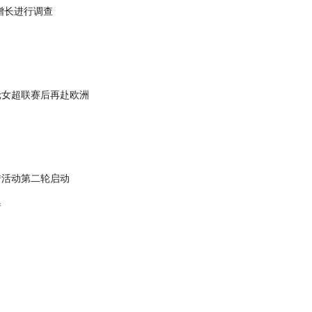
增长进行调查
轮女超联赛后再赴欧洲
错活动第二轮启动
错