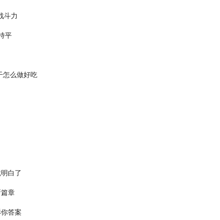
战斗力
持平
干怎么做好吃
就明白了
新篇章
诉你答案