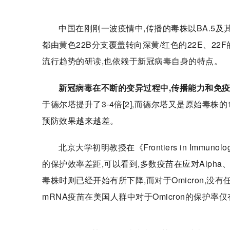
中国在刚刚一波疫情中,传播的毒株以BA.5及其突
都由黄色22B分支覆盖转向深黄/红色的22E、2
流行趋势的研读,也依赖于新冠病毒自身的特点。
新冠病毒在不断的变异过程中,传播能力和免
于德尔塔提升了3-4倍[2],而德尔塔又是原始毒株
预防效果越来越差。
北京大学初明教授在《Frontiers in Im
的保护效率差距,可以看到,多数疫苗在应对Alpha、Be
毒株时则已经开始有所下降,而对于Omicron,
mRNA疫苗在美国人群中对于Omicron的保护率仅有13