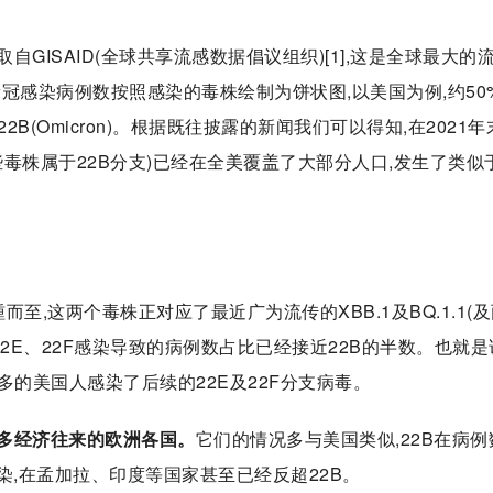
GISAID(全球共享流感数据倡议组织)[1],这是全球最大的
冠感染病例数按照感染的毒株绘制为饼状图,以美国为例,约50
(Omicron)。根据既往披露的新闻我们可以得知,在2021年
(这些毒株属于22B分支)已经在全美覆盖了大部分人口,发生了类似
踵而至,这两个毒株正对应了最近广为流传的XBB.1及BQ.1.1(
2E、22F感染导致的病例数占比已经接近22B的半数。也就是
当多的美国人感染了后续的22E及22F分支病毒。
多经济往来的欧洲各国。
它们的情况多与美国类似,22B在病例
感染,在孟加拉、印度等国家甚至已经反超22B。