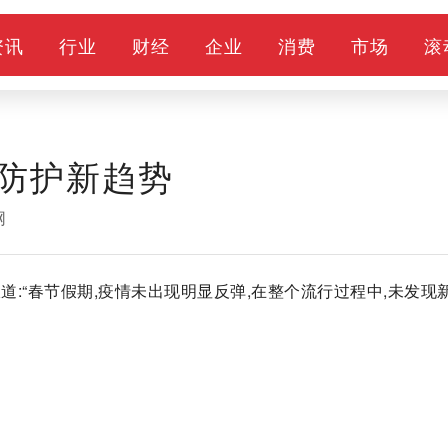
资讯
行业
财经
企业
消费
市场
滚
防护新趋势
网
报道:“春节假期,疫情未出现明显反弹,在整个流行过程中,未发现
图