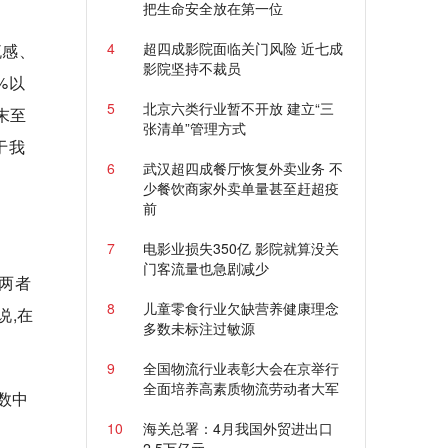
把生命安全放在第一位
4
超四成影院面临关门风险 近七成
流感、
影院坚持不裁员
%以
5
北京六类行业暂不开放 建立“三
末至
张清单”管理方式
于我
6
武汉超四成餐厅恢复外卖业务 不
少餐饮商家外卖单量甚至赶超疫
前
7
电影业损失350亿 影院就算没关
门客流量也急剧减少
及两者
8
儿童零食行业欠缺营养健康理念
说,在
多数未标注过敏源
9
全国物流行业表彰大会在京举行
全面培养高素质物流劳动者大军
数中
10
海关总署：4月我国外贸进出口