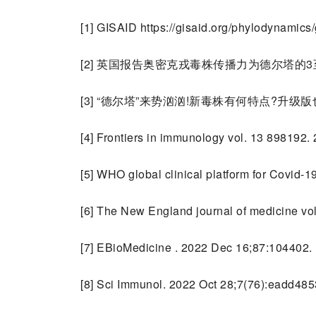
[1] GISAID https://gisaid.org/phylodynamics/
[2] 英国报告奥密克戎毒株传播力为德尔塔的3
[3] “德尔塔”来势汹汹!新毒株有何特点?升级
[4] Frontiers in immunology vol. 13 898192
[5] WHO global clinical platform for Covid-1
[6] The New England journal of medicine vo
[7] EBioMedicine . 2022 Dec 16;87:104402.
[8] Sci Immunol. 2022 Oct 28;7(76):eadd485