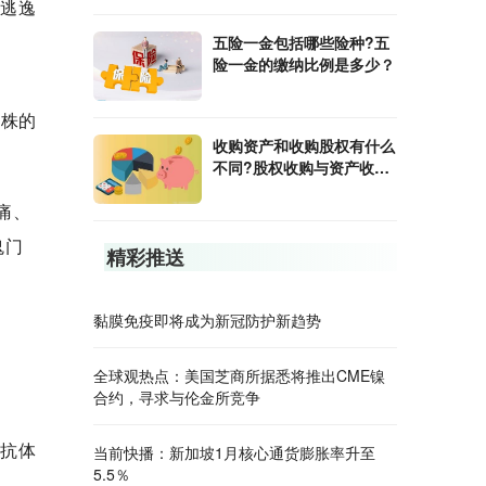
疫逃逸
五险一金包括哪些险种?五
险一金的缴纳比例是多少？
n株的
收购资产和收购股权有什么
不同?股权收购与资产收购
的区别是什么？
痛、
鬼门
精彩推送
黏膜免疫即将成为新冠防护新趋势
全球观热点：美国芝商所据悉将推出CME镍
合约，寻求与伦金所竞争
G抗体
当前快播：新加坡1月核心通货膨胀率升至
5.5％