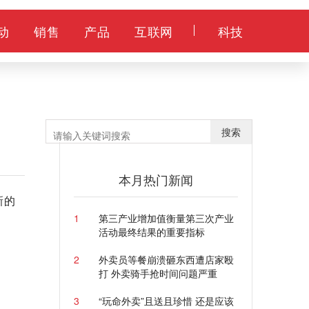
动
销售
产品
互联网
科技
搜索
本月热门新闻
新的
1
第三产业增加值衡量第三次产业
活动最终结果的重要指标
2
外卖员等餐崩溃砸东西遭店家殴
打 外卖骑手抢时间问题严重
3
“玩命外卖”且送且珍惜 还是应该