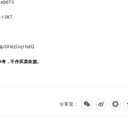
aas9673
2-1387.
eaQp3XktzUq1hdQ
参考，不作买卖依据。
分享至：