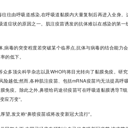
毒往往由呼吸道感染,在呼吸道黏膜内大量复制后再进入全身。
上呼吸道症状的原因之一。肌注疫苗诱发的抗体难以在感染的第一
抗体,病毒的突变程度若突破某个临界点,抗体与病毒的结合能力
效率的低下。
ience等众多顶尖科学杂志以及WHO均将目光转向了黏膜免疫。研
on的风险越低;然而,各种肌注疫苗、包括mRNA疫苗均无法提高呼
黏膜免疫。除此之外,鼻喷给药途径疫苗可在呼吸道黏膜诱导T细
变应万变”。
以厚望,发文称“鼻喷疫苗或将改变新冠大流行”。