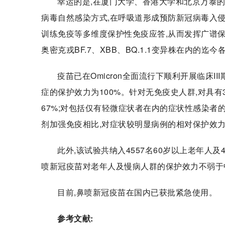
幸运的是,在厦门大学、香港大学和北京万泰的
病毒自然感染方式,在呼吸道形成预防新冠病毒入
训练免疫等多维度保护性免疫应答,从而发挥广谱保
奥密克戎BF.7、XBB、BQ.1.1变异株在内的
疫苗已在Omicron全面流行下顺利开展临床I
症的保护效力为100%。针对无免疫史人群,对具
67%;对包括仅有轻微症状者在内的症状性感染者
剂加强免疫相比,对症状较明显病例的相对保护效力
此外,该试验共纳入4557名60岁以上老年人及
喷新冠疫苗对老年人及慢病人群的保护效力不弱于
目前,鼻喷新冠疫苗在国内已获批紧急使用。
参考文献: