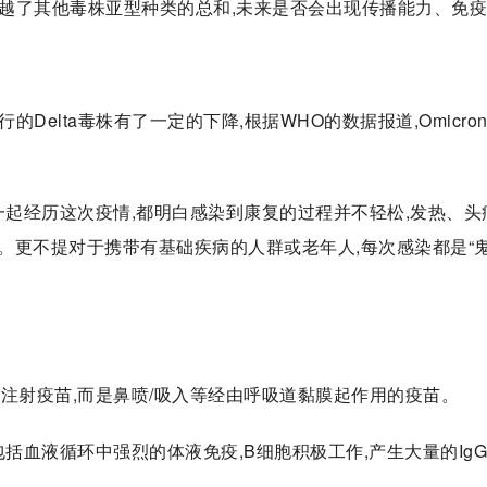
经超越了其他毒株亚型种类的总和,未来是否会出现传播能力、免
行的Delta毒株有了一定的下降,根据WHO的数据报道,Omicro
一起经历这次疫情,都明白感染到康复的过程并不轻松,发热、头
。更不提对于携带有基础疾病的人群或老年人,每次感染都是“
注射疫苗,而是鼻喷/吸入等经由呼吸道黏膜起作用的疫苗。
括血液循环中强烈的体液免疫,B细胞积极工作,产生大量的Ig