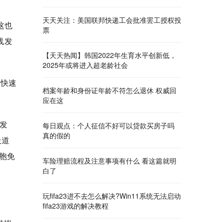
天天关注：美国联邦快递工会批准罢工授权投
这也
票
线发
【天天热闻】韩国2022年生育水平创新低，
2025年或将进入超老龄社会
会快速
档案年龄和身份证年龄不符怎么退休 权威回
应在这
究发
每日观点：个人征信不好可以贷款买房子吗
真的假的
吸道
胞免
车险理赔流程及注意事项有什么 看这篇就明
白了
玩fifa23进不去怎么解决?Win11系统无法启动
fifa23游戏的解决教程