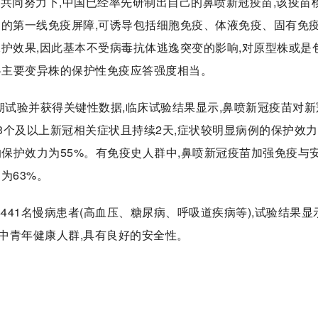
共同努力下,中国已经率先研制出自己的鼻喷新冠疫苗,该疫苗
侵的第一线免疫屏障,可诱导包括细胞免疫、体液免疫、固有免
护效果,因此基本不受病毒抗体逃逸突变的影响,对原型株或是
迄今各主要变异株的保护性免疫应答强度相当。
II期试验并获得关键性数据,临床试验结果显示,鼻喷新冠疫苗对
有3个及以上新冠相关症状且持续2天,症状较明显病例的保护效
的保护效力为55%。有免疫史人群中,鼻喷新冠疫苗加强免疫与
为63%。
4441名慢病患者(高血压、糖尿病、呼吸道疾病等),试验结果显
中青年健康人群,具有良好的安全性。