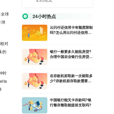
2.5万亿元
在全球
24小时热点
全球
云闪付还信用卡有额度限制
吗?怎么用云闪付还信用
卡?
力相对
株的
银行一般要多久能批房贷?
办理中国农业银行住房贷款
需要什么条件?
种时
在​存款机前取款一次能取多
lta
少?存款机前存取款需要注
意什么?
种
中国银行能无卡存款吗?银
行整存整取能提前支取吗?