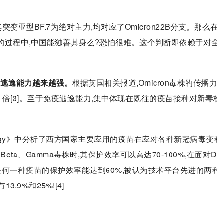
变亚型BF.7为绝对主力,均对应了Omicron22B分支。那么
2F的过程中,中国能独善其身么?恐怕很难。这个判断即依赖于对
疫逃逸能力越来越强。
根据英国相关报道,Omicron毒株的传播
的1倍[3]。至于免疫逃逸能力,集中体现在既往的疫苗接种对新毒
munology》中分析了西方国家主要应用的疫苗在应对各种新冠病毒变
ta、Gamma毒株时,其保护效率可以高达70-100%,在面对De
没有任何一种疫苗的保护效率能达到60%,被认为技术平台先进的两
.9%和25%![4]