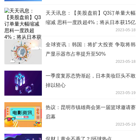
天天讯息：【美股盘前】Q3订单量大幅
缩减 思科一度跌超4%；将从日本获15亿
2023-05-18
美元补贴 美光一度涨超2%
全球资讯：韩国：将扩大投资 争取将韩
产显示器市占率提升至50%
2023-05-18
一季度复苏态势渐起，日本美妆巨头不敢
掉以轻心
2023-05-19
热议：昆明市镇雄商会第一届篮球邀请赛
启幕
2023-05-19
侃财丨黄金不香了？|环球热点