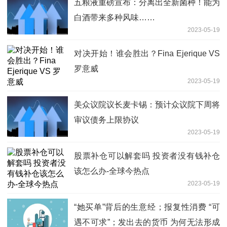
五粮液重磅宣布：分离出全新菌种！能为
白酒带来多种风味……
2023-05-19
对决开始！谁会胜出？Fina Ejerique VS
罗意威
2023-05-19
美众议院议长麦卡锡：预计众议院下周将
审议债务上限协议
2023-05-19
股票补仓可以解套吗 投资者没有钱补仓
该怎么办-全球今热点
2023-05-19
“她买单”背后的生意经；报复性消费 “可
遇不可求”；发出去的货币 为何无法形成