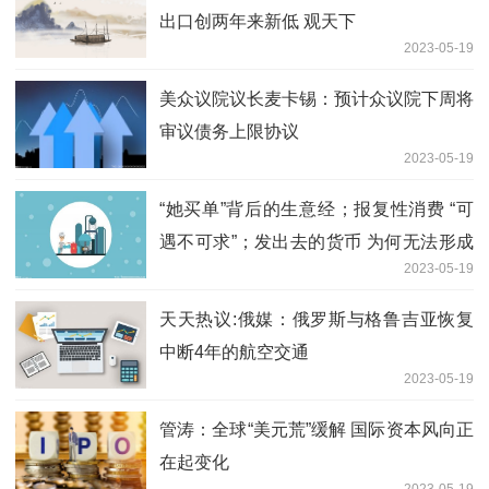
出口创两年来新低 观天下
2023-05-19
美众议院议长麦卡锡：预计众议院下周将
审议债务上限协议
2023-05-19
“她买单”背后的生意经；报复性消费 “可
遇不可求”；发出去的货币 为何无法形成
2023-05-19
需求 | 大V热观点
天天热议:俄媒：俄罗斯与格鲁吉亚恢复
中断4年的航空交通
2023-05-19
管涛：全球“美元荒”缓解 国际资本风向正
在起变化
2023-05-19