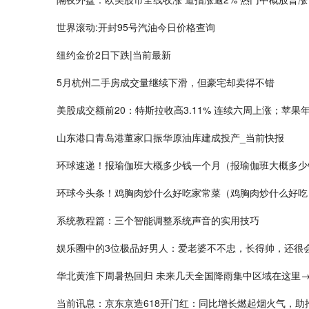
世界滚动:开封95号汽油今日价格查询
纽约金价2日下跌|当前最新
5月杭州二手房成交量继续下滑，但豪宅却卖得不错
美股成交额前20：特斯拉收高3.11% 连续六周上涨；苹
山东港口青岛港董家口振华原油库建成投产_当前快报
环球速递！报瑜伽班大概多少钱一个月（报瑜伽班大概多少
环球今头条！鸡胸肉炒什么好吃家常菜（鸡胸肉炒什么好吃
系统教程篇：三个智能调整系统声音的实用技巧
娱乐圈中的3位极品好男人：爱老婆不不忠，长得帅，还很
华北黄淮下周暑热回归 未来几天全国降雨集中区域在这里→
当前讯息：京东京造618开门红：同比增长燃起烟火气，助