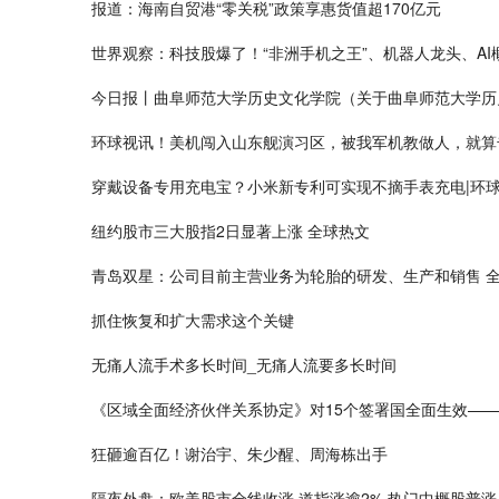
报道：海南自贸港“零关税”政策享惠货值超170亿元
世界观察：科技股爆了！“非洲手机之王”、机器人龙头、AI
今日报丨曲阜师范大学历史文化学院（关于曲阜师范大学历
环球视讯！美机闯入山东舰演习区，被我军机教做人，就算
穿戴设备专用充电宝？小米新专利可实现不摘手表充电|环
纽约股市三大股指2日显著上涨 全球热文
青岛双星：公司目前主营业务为轮胎的研发、生产和销售 
抓住恢复和扩大需求这个关键
无痛人流手术多长时间_无痛人流要多长时间
《区域全面经济伙伴关系协定》对15个签署国全面生效——
狂砸逾百亿！谢治宇、朱少醒、周海栋出手
隔夜外盘：欧美股市全线收涨 道指涨逾2% 热门中概股普涨