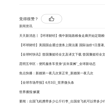
觉得很赞？
新闻资讯
天天新消息丨【环球财经】俄中新陆路粮食走廊开始定期粮
【环球财经】美国国会通过债务上限法案 国际油价1日显著
【全球时快讯】曾国藩挺经全文及译文下载 曾国藩挺经全
昆明五华区：便民服务车变身“反诈菜摊”_全球新动态
焦点快播：新婚第一夜几次算正常_新婚第一夜几次
【全球市场早报】6月3日_世界微头条
世界播报:解夏
要闻：出国飞机携带多少公斤行李_出国坐飞机可以带多少