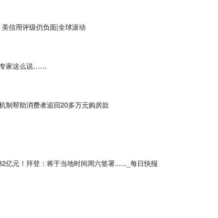
：美信用评级仍负面|全球滚动
专家这么说……
机制帮助消费者追回20多万元购房款
亿元！拜登：将于当地时间周六签署......_每日快报