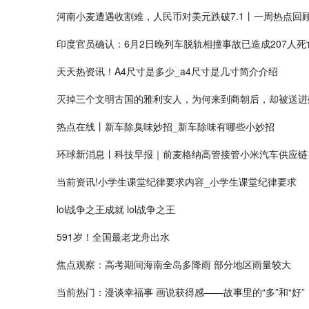
河南小麦遭遇收割难，人民币对美元跌破7.1丨一周热点回
印度官员确认：6月2日晚列车脱轨相撞事故已造成207人死
天天热资讯！A4尺寸是多少_a4尺寸是几寸简介介绍
灭掉三个文明古国的雅利安人，为何来到商朝后，却被送进
热点在线丨新车除臭味妙招_新车除味有哪些小妙招
环球新消息丨科技早报｜前麦格纳高管接管小米汽车供应链
当前资讯!小学生课堂纪律要求内容_小学生课堂纪律要求
lol战争之王成就 lol战争之王
591岁！全国最老龙舟出水
焦点观察：高考期间海南全岛多降雨 部分地区雨量较大
当前热门：漫谈幸福事 画说获得感——故事里的“多”和“好”