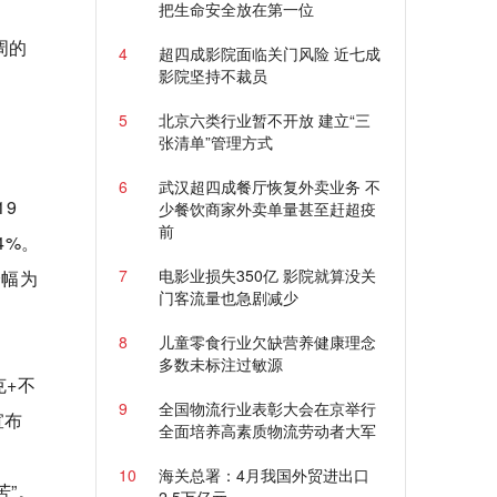
把生命安全放在第一位
周的
4
超四成影院面临关门风险 近七成
影院坚持不裁员
5
北京六类行业暂不开放 建立“三
张清单”管理方式
6
武汉超四成餐厅恢复外卖业务 不
9
少餐饮商家外卖单量甚至赶超疫
前
4%。
7
电影业损失350亿 影院就算没关
降幅为
门客流量也急剧减少
8
儿童零食行业欠缺营养健康理念
多数未标注过敏源
克+不
9
全国物流行业表彰大会在京举行
宣布
全面培养高素质物流劳动者大军
10
海关总署：4月我国外贸进出口
苦”。