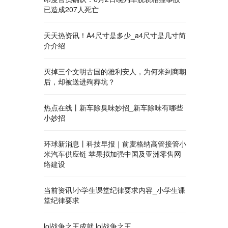
已造成207人死亡
天天热资讯！A4尺寸是多少_a4尺寸是几寸简
介介绍
灭掉三个文明古国的雅利安人，为何来到商朝
后，却被送进殉葬坑？
热点在线丨新车除臭味妙招_新车除味有哪些
小妙招
环球新消息丨科技早报｜前麦格纳高管接管小
米汽车供应链 苹果拟加强中国及亚洲零售网
络建设
当前资讯!小学生课堂纪律要求内容_小学生课
堂纪律要求
lol战争之王成就 lol战争之王