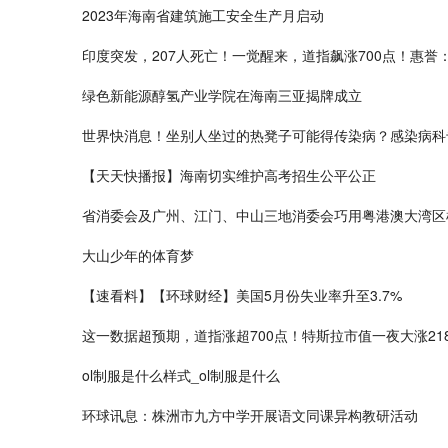
2023年海南省建筑施工安全生产月启动
印度突发，207人死亡！一觉醒来，道指飙涨700点！惠誉
绿色新能源醇氢产业学院在海南三亚揭牌成立
世界快消息！坐别人坐过的热凳子可能得传染病？感染病科
【天天快播报】海南切实维护高考招生公平公正
省消委会及广州、江门、中山三地消委会巧用粤港澳大湾区
大山少年的体育梦
【速看料】【环球财经】美国5月份失业率升至3.7%
这一数据超预期，道指涨超700点！特斯拉市值一夜大涨2182
ol制服是什么样式_ol制服是什么
环球讯息：株洲市九方中学开展语文同课异构教研活动