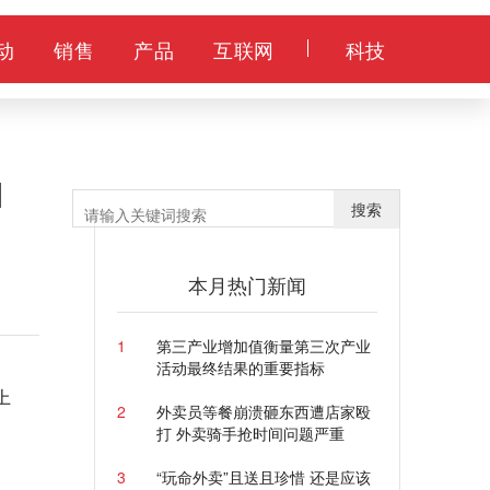
动
销售
产品
互联网
科技
1
搜索
本月热门新闻
1
第三产业增加值衡量第三次产业
活动最终结果的重要指标
上
2
外卖员等餐崩溃砸东西遭店家殴
打 外卖骑手抢时间问题严重
3
“玩命外卖”且送且珍惜 还是应该