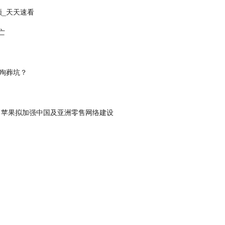
顾_天天速看
亡
殉葬坑？
 苹果拟加强中国及亚洲零售网络建设