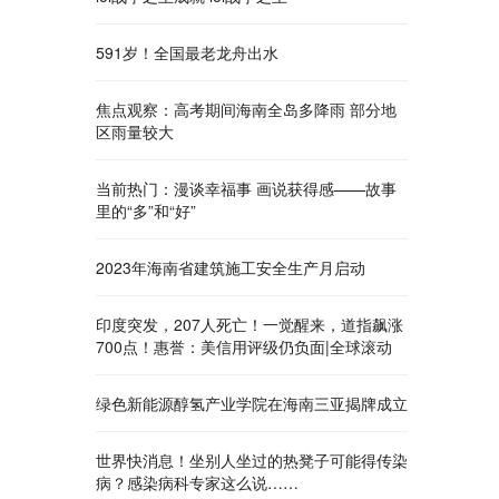
591岁！全国最老龙舟出水
焦点观察：高考期间海南全岛多降雨 部分地
区雨量较大
当前热门：漫谈幸福事 画说获得感——故事
里的“多”和“好”
2023年海南省建筑施工安全生产月启动
印度突发，207人死亡！一觉醒来，道指飙涨
700点！惠誉：美信用评级仍负面|全球滚动
绿色新能源醇氢产业学院在海南三亚揭牌成立
世界快消息！坐别人坐过的热凳子可能得传染
病？感染病科专家这么说……