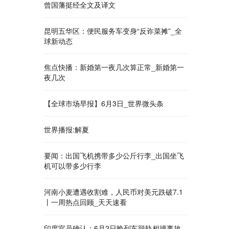
曾国藩挺经全文及译文
昆明五华区：便民服务车变身“反诈菜摊”_全
球新动态
焦点快播：新婚第一夜几次算正常_新婚第一
夜几次
【全球市场早报】6月3日_世界微头条
世界播报:解夏
要闻：出国飞机携带多少公斤行李_出国坐飞
机可以带多少行李
河南小麦遭遇收割难，人民币对美元跌破7.1
丨一周热点回顾_天天速看
印度官员确认：6月2日晚列车脱轨相撞事故