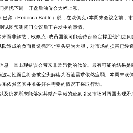
们担忧下周一开盘后油价会大幅上涨。
巴宾（Rebecca Babin）说，在欧佩克+本周末会议之前，
则试图预测闭门会议后正在发生的事情。
起来而非解散，欧佩克+成员国很可能会依然坚定捍卫他们之间
风险造成的负面反馈循环让空头更为大胆，对市场的损害已经
信息一旦出现错误会带来非常昂贵的代价。最有可能的结果是
场波动性而且将会被空头解读为石油需求依然疲弱。本周末欧
关系依然坚实并准备好在需要的情况下采取行动。
以及俄罗斯未能落实其减产承诺的迹象引发市场对两国出现矛