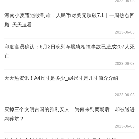
2023-06-03
河南小麦遭遇收割难，人民币对美元跌破7.1丨一周热点回
顾_天天速看
2023-06-03
印度官员确认：6月2日晚列车脱轨相撞事故已造成207人死
亡
2023-06-03
天天热资讯！A4尺寸是多少_a4尺寸是几寸简介介绍
2023-06-03
灭掉三个文明古国的雅利安人，为何来到商朝后，却被送进
殉葬坑？
2023-06-03