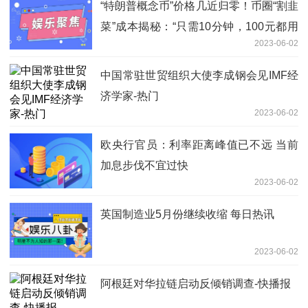
“特朗普概念币”价格几近归零！币圈“割韭
菜”成本揭秘：“只需10分钟，100元都用
2023-06-02
不到”|环球快资讯
中国常驻世贸组织大使李成钢会见IMF经
济学家-热门
2023-06-02
欧央行官员：利率距离峰值已不远 当前
加息步伐不宜过快
2023-06-02
英国制造业5月份继续收缩 每日热讯
2023-06-02
阿根廷对华拉链启动反倾销调查-快播报