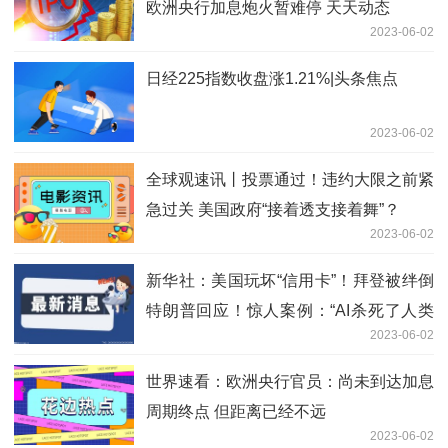
欧洲央行加息炮火暂难停 天天动态
2023-06-02
日经225指数收盘涨1.21%|头条焦点
2023-06-02
全球观速讯丨投票通过！违约大限之前紧
急过关 美国政府“接着透支接着舞”？
2023-06-02
新华社：美国玩坏“信用卡”！拜登被绊倒
特朗普回应！惊人案例：“AI杀死了人类
2023-06-02
操作员”
世界速看：欧洲央行官员：尚未到达加息
周期终点 但距离已经不远
2023-06-02