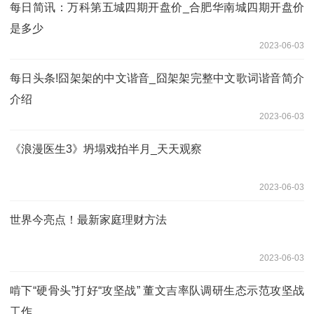
每日简讯：万科第五城四期开盘价_合肥华南城四期开盘价
是多少
2023-06-03
每日头条!囧架架的中文谐音_囧架架完整中文歌词谐音简介
介绍
2023-06-03
《浪漫医生3》坍塌戏拍半月_天天观察
2023-06-03
世界今亮点！最新家庭理财方法
2023-06-03
啃下“硬骨头”打好“攻坚战” 董文吉率队调研生态示范攻坚战
工作