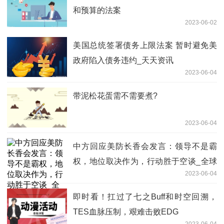
和预算的法案
2023-06-02
美国总统签署债务上限法案 暂时避免美
政府陷入债务违约_天天资讯
2023-06-04
带泥松花蛋需不需要煮?
2023-06-04
中方回应美防长香会发言：领导不是霸
权，地位取决作为，行动胜于空谈_全球
2023-06-04
头条
即时看！扛过了七之Buff和时空回溯，
TES血脉压制，艰难击败EDG
2023-06-04