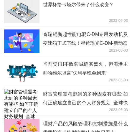
世界杯给卡塔尔带来了什么改变？
2023-06-03
奇瑞鲲鹏超性能电混C-DM专用发动机及
变速箱正式下线！星途瑶光C-DM-新动态
2023-06-03
当前资讯!不敌蓉城确实窝火，但海港主
帅哈维尔坦言“失利早晚会到来”
2023-06-03
财富管理需考虑到的多种因素有哪些 如
何正确建立自己的个人财务规划_全球快
2023-06-03
播
理财产品的风险管理和控制措施是什么