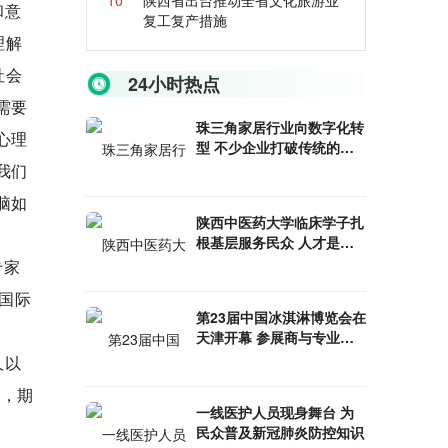
10
陕西省出台推动全省文化旅游业
和意
复工复产措施
理解
社会
24小时热点
需要
珠三角家居行业向数字化转
心理
型 不少企业打破传统的线
下经营模式
我们
脑如
陕西中医药大学临床学子扎
根基层服务民众 人才是健
康中国建设的基础
专家
多国际
第23届中国冰淇淋博览会在
天津开幕 参展商与专业观
众业务洽商活跃
久以
会，期
一线医护人员现身舞台 为
民众普及新冠肺炎防控知识