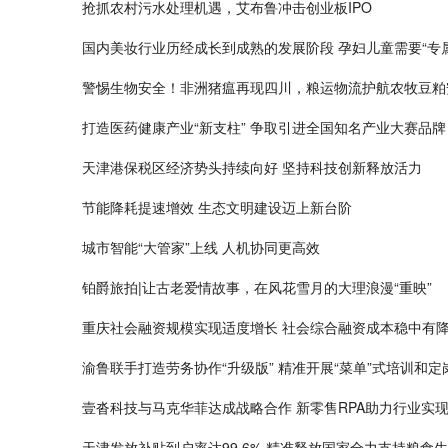
抢抓农村污水处理机遇，艾布鲁冲击创业板IPO
国内美妆行业历经成长到成熟的发展阶段 孕妇儿童需要“专
警惕生物安全！非洲猪瘟再现四川，粮运物流护航农牧豆粕
打造医药健康产业“新支柱” 争取引进全国知名产业大赛品牌
天津港保税区经济势头持续向好 坚持科技创新释放活力
节能降耗提速增效 生态文明建设迈上新台阶
城市智能“大管家”上线 人机协同更高效
铂爵旅拍|让古老爱情故事，在风花雪月的大理浪漫“重映”
重庆社会融资规模实现适度增长 社会综合融资成本稳中有
渝鲁联手打造劳务协作“升级版” 精准开展“菜单”式培训和
壹沓科技与马克华菲达成战略合作 新零售RPA助力行业实
天津发放补贴到户率达99.6% 精准释放国家全力支持粮食