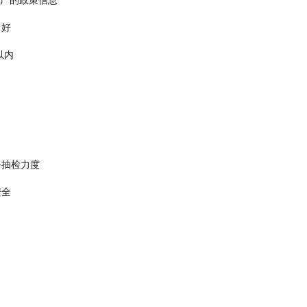
向好
以内
督抽检力度
安全