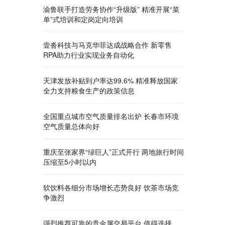
渝鲁联手打造劳务协作“升级版” 精准开展“菜
单”式培训和定岗定向培训
壹沓科技与马克华菲达成战略合作 新零售
RPA助力行业实现业务自动化
天津发放补贴到户率达99.6% 精准释放国家
全力支持粮食生产的政策信息
全国重点城市空气质量排名出炉 长春市环境
空气质量总体向好
重庆至张家界“绿巨人”正式开行 两地旅行时间
压缩至5小时以内
软饮料各细分市场增长态势良好 饮茶市场竞
争激烈
强烈推荐可靠的贵金属交易平台 值得选择