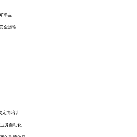
属”单品
安全运输
降
定岗定向培训
现业务自动化
生产的政策信息