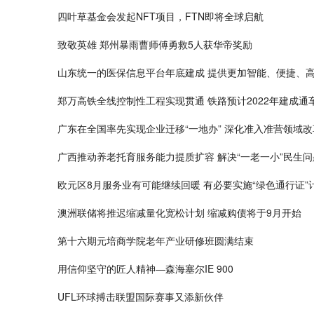
四叶草基金会发起NFT项目，FTN即将全球启航
致敬英雄 郑州暴雨曹师傅勇救5人获华帝奖励
山东统一的医保信息平台年底建成 提供更加智能、便捷、
郑万高铁全线控制性工程实现贯通 铁路预计2022年建成通
广东在全国率先实现企业迁移“一地办” 深化准入准营领域改
广西推动养老托育服务能力提质扩容 解决“一老一小”民生问
欧元区8月服务业有可能继续回暖 有必要实施“绿色通行证”
澳洲联储将推迟缩减量化宽松计划 缩减购债将于9月开始
第十六期元培商学院老年产业研修班圆满结束
用信仰坚守的匠人精神—森海塞尔IE 900
UFL环球搏击联盟国际赛事又添新伙伴