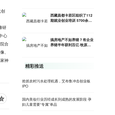
元创
西藏昌都卡若区组织了112
期就业创业培训 5700余名
农牧民成功“学成就业”
康研
中心
搞房地产不如养猪？有企业
学院合
养猪半年获利百亿 牧原股
份业绩暴增70倍
成像、
国家神
精彩推送
抢抓农村污水处理机遇，艾布鲁冲击创业板
IPO
国内美妆行业历经成长到成熟的发展阶段 孕
妇儿童需要“专属”单品