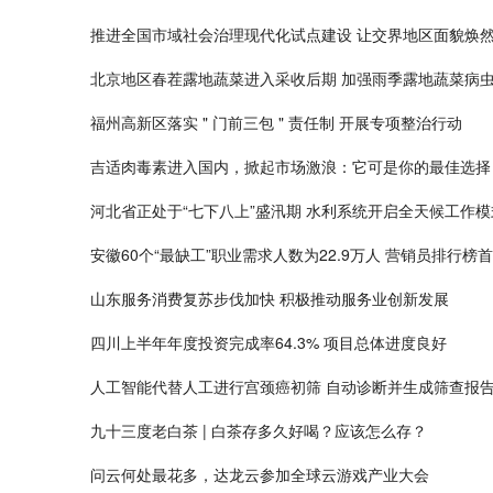
推进全国市域社会治理现代化试点建设 让交界地区面貌焕
北京地区春茬露地蔬菜进入采收后期 加强雨季露地蔬菜病
福州高新区落实 " 门前三包 " 责任制 开展专项整治行动
吉适肉毒素进入国内，掀起市场激浪：它可是你的最佳选择
河北省正处于“七下八上”盛汛期 水利系统开启全天候工作模
安徽60个“最缺工”职业需求人数为22.9万人 营销员排行榜首
山东服务消费复苏步伐加快 积极推动服务业创新发展
四川上半年年度投资完成率64.3% 项目总体进度良好
人工智能代替人工进行宫颈癌初筛 自动诊断并生成筛查报
九十三度老白茶 | 白茶存多久好喝？应该怎么存？
问云何处最花多，达龙云参加全球云游戏产业大会