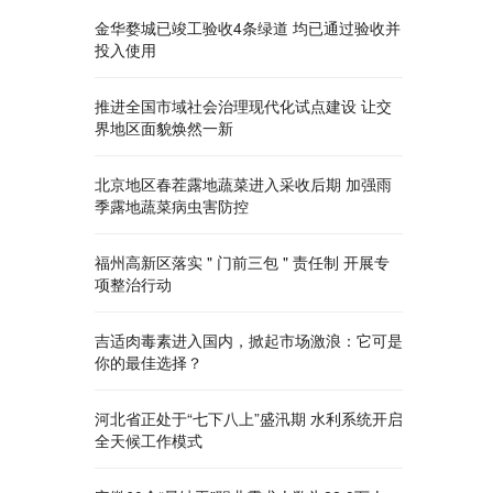
金华婺城已竣工验收4条绿道 均已通过验收并
投入使用
推进全国市域社会治理现代化试点建设 让交
界地区面貌焕然一新
北京地区春茬露地蔬菜进入采收后期 加强雨
季露地蔬菜病虫害防控
福州高新区落实 " 门前三包 " 责任制 开展专
项整治行动
吉适肉毒素进入国内，掀起市场激浪：它可是
你的最佳选择？
河北省正处于“七下八上”盛汛期 水利系统开启
全天候工作模式