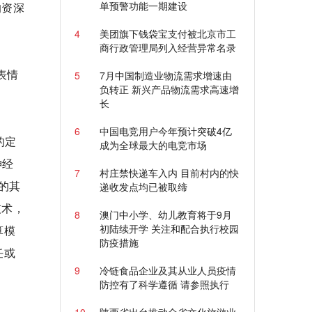
单预警功能一期建设
的资深
4
美团旗下钱袋宝支付被北京市工
商行政管理局列入经营异常名录
表情
5
7月中国制造业物流需求增速由
负转正 新兴产品物流需求高速增
长
6
中国电竞用户今年预计突破4亿
的定
成为全球最大的电竞市场
神经
7
村庄禁快递车入内 目前村内的快
中的其
递收发点均已被取缔
技术，
8
澳门中小学、幼儿教育将于9月
初陆续开学 关注和配合执行校园
算模
防疫措施
任或
9
冷链食品企业及其从业人员疫情
防控有了科学遵循 请参照执行