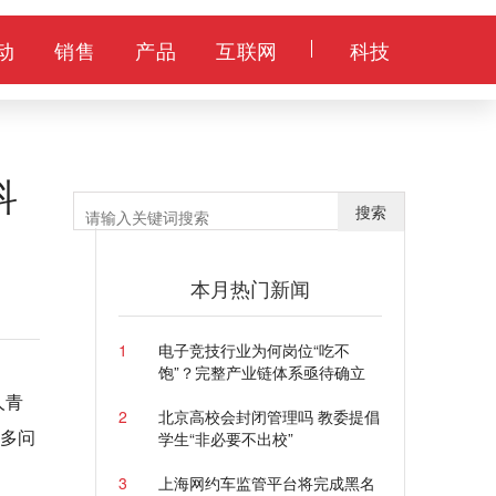
动
销售
产品
互联网
科技
科
搜索
本月热门新闻
1
电子竞技行业为何岗位“吃不
饱”？完整产业链体系亟待确立
华人青
2
北京高校会封闭管理吗 教委提倡
很多问
学生“非必要不出校”
3
上海网约车监管平台将完成黑名