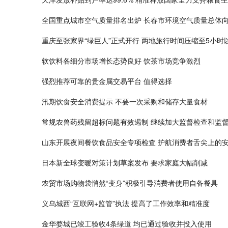
全国重点城市空气质量排名出炉 长春市环境空气质量总体
重庆至张家界“绿巨人”正式开行 两地旅行时间压缩至5小时
软饮料各细分市场增长态势良好 饮茶市场竞争激烈
强烈推荐可靠的贵金属交易平台 值得选择
汛期饮食安全消费提示 不要一次采购和储存大量食材
常规农兽药残留超标问题有效遏制 继续加大监督检查和监
山东开展夜间餐饮食品安全专项检查 护航消费者舌尖上的
日本新全球变暖对策计划草案发布 要求家庭大幅削减
农贸市场购物袋悄然“变身”积极引导消费者使用自备餐具
义乌城西“互联网+监管”执法 提高了工作效率和精准度
金华婺城已竣工验收4条绿道 均已通过验收并投入使用