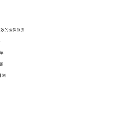
高效的医保服务
车
革
题
计划