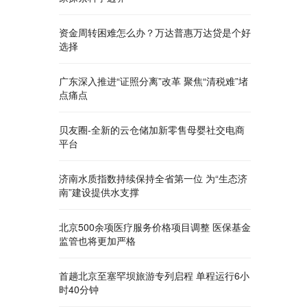
资金周转困难怎么办？万达普惠万达贷是个好
选择
广东深入推进“证照分离”改革 聚焦“清税难”堵
点痛点
贝友圈-全新的云仓储加新零售母婴社交电商
平台
济南水质指数持续保持全省第一位 为“生态济
南”建设提供水支撑
北京500余项医疗服务价格项目调整 医保基金
监管也将更加严格
首趟北京至塞罕坝旅游专列启程 单程运行6小
时40分钟