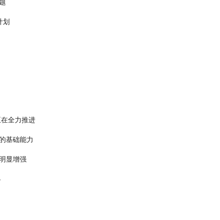
题
计划
正在全力推进
涝的基础能力
感明显增强
界