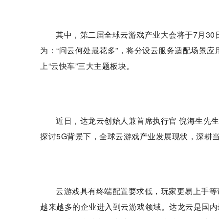
其中，第二届全球云游戏产业大会将于7月3
为：“问云何处最花多”，将分设云服务适配场景
上“云快车”三大主题板块。
近日，达龙云创始人兼首席执行官 倪海生先
探讨5G背景下，全球云游戏产业发展现状，深耕
云游戏具有终端配置要求低，玩家更易上手等
越来越多的企业进入到云游戏领域。达龙云是国内