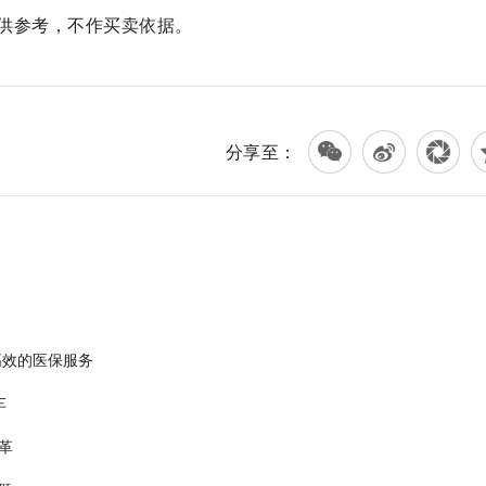
供参考，不作买卖依据。
分享至：
高效的医保服务
车
革