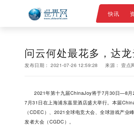
快讯
问云何处最花多，达龙
发布日期：
2021-07-26 12:59:28
来源：
壹点
2021年第十九届ChinaJoy将于7月30
7月31日在上海浦东嘉里酒店盛大举行。本届Chi
（CDEC）、2021全球电竞大会、全球游戏产
发者大会（CGDC）。