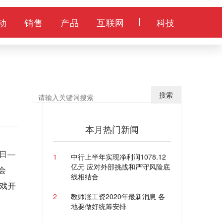
动
销售
产品
互联网
科技
搜索
本月热门新闻
9日—
1
中行上半年实现净利润1078.12
亿元 应对外部挑战和严守风险底
会
线相结合
游戏开
2
教师涨工资2020年最新消息 各
地要做好统筹安排