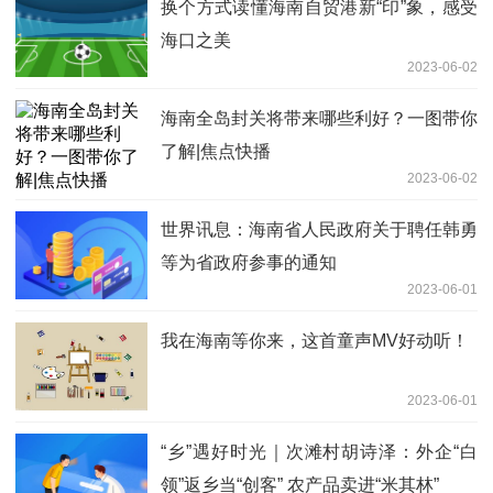
换个方式读懂海南自贸港新“印”象，感受
海口之美
2023-06-02
海南全岛封关将带来哪些利好？一图带你
了解|焦点快播
2023-06-02
世界讯息：海南省人民政府关于聘任韩勇
等为省政府参事的通知
2023-06-01
我在海南等你来，这首童声MV好动听！
2023-06-01
“乡”遇好时光｜次滩村胡诗泽：外企“白
领”返乡当“创客” 农产品卖进“米其林”