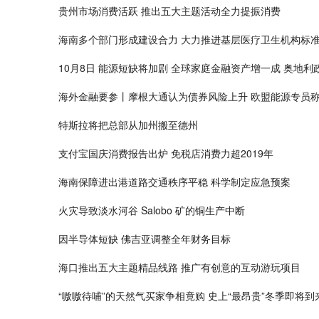
贵州市场消费活跃 推出五大主题活动全力提振消费
海南多个部门形成建设合力 大力推进基层医疗卫生机构标
10月8日 能源短缺将加剧 全球家庭金融资产增一成 奥地利
海外金融要参丨摩根大通认为债券风险上升 欧盟能源专员
特斯拉将把总部从加州搬至德州
支付宝国庆消费报告出炉 免税店消费力超2019年
海南保障进出港道路交通秩序平稳 科学制定应急预案
火灾导致淡水河谷 Salobo 矿的铜生产中断
因半导体短缺 佛吉亚调整全年财务目标
海口推出五大主题精品线路 推广有创意的互动游玩项目
“嗷嗷待哺”的天然气买家争相竟购 史上“最昂贵”冬季即将到