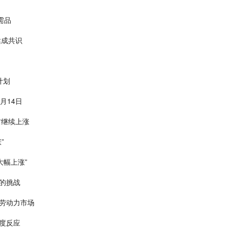
需品
达成共识
计划
月14日
方继续上涨
”
大幅上涨”
的挑战
劳动力市场
度反应