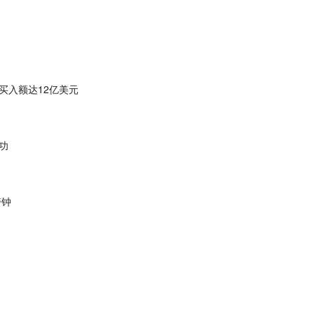
买入额达12亿美元
功
警钟