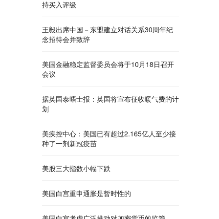
持买入评级
王毅出席中国－东盟建立对话关系30周年纪
念招待会并致辞
美国金融稳定监督委员会将于10月18日召开
会议
据英国泰晤士报：英国将宣布征收暖气费的计
划
美疾控中心：美国已有超过2.165亿人至少接
种了一剂新冠疫苗
美股三大指数小幅下跌
美国白宫重申通胀是暂时性的
美国白宫考虑广泛推动对加密货币的监管