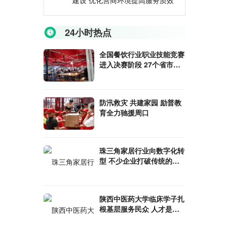
建设 优化营商环境提高服务质效
24小时热点
全国餐饮行业职业技能竞赛
进入决赛阶段 27个省市通
过层层选拔入选
防汛救灾 共建家园 励普教
育全力驰援周口
珠三角家居行业向数字化转
型 不少企业打破传统的线
下经营模式
陕西中医药大学临床学子扎
根基层服务民众 人才是健
康中国建设的基础