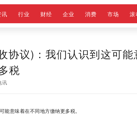
资讯
行业
财经
企业
消费
市场
滚
球税收协议)：我们认识到这可能
多税
电讯
识到这可能意味着在不同地方缴纳更多税。