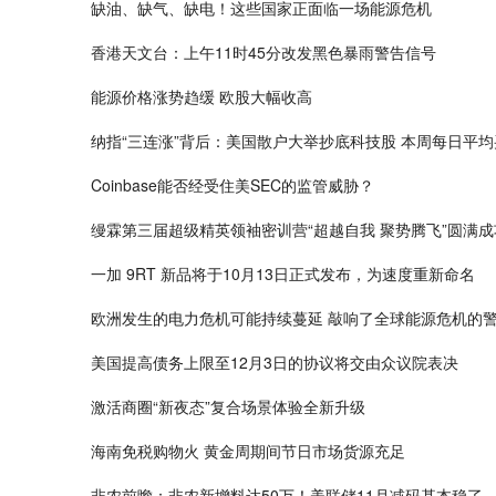
缺油、缺气、缺电！这些国家正面临一场能源危机
香港天文台：上午11时45分改发黑色暴雨警告信号
能源价格涨势趋缓 欧股大幅收高
纳指“三连涨”背后：美国散户大举抄底科技股 本周每日平均
Coinbase能否经受住美SEC的监管威胁？
缦霖第三届超级精英领袖密训营“超越自我 聚势腾飞”圆满成
一加 9RT 新品将于10月13日正式发布，为速度重新命名
欧洲发生的电力危机可能持续蔓延 敲响了全球能源危机的
美国提高债务上限至12月3日的协议将交由众议院表决
激活商圈“新夜态”复合场景体验全新升级
海南免税购物火 黄金周期间节日市场货源充足
非农前瞻：非农新增料达50万！美联储11月减码基本稳了