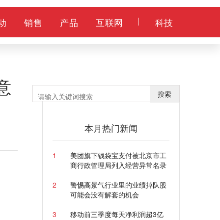
动
销售
产品
互联网
科技
意
搜索
本月热门新闻
1
美团旗下钱袋宝支付被北京市工
商行政管理局列入经营异常名录
2
警惕高景气行业里的业绩掉队股
可能会没有解套的机会
3
移动前三季度每天净利润超3亿