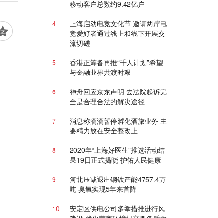
移动客户总数约9.42亿户
4
上海启动电竞文化节 邀请两岸电
竞爱好者通过线上和线下开展交
流切磋
5
香港正筹备再推“千人计划”希望
与金融业界共渡时艰
6
神舟回应京东声明 去法院起诉完
全是合理合法的解决途径
7
消息称滴滴暂停孵化酒旅业务 主
要精力放在安全整改上
8
2020年“上海好医生”推选活动结
果19日正式揭晓 护佑人民健康
9
河北压减退出钢铁产能4757.4万
吨 臭氧实现5年来首降
10
安定区供电公司多举措推进行风