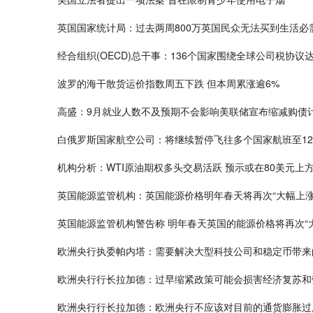
英国国家统计局：过去两周800万英国民众无法买到生活必
经合组织(OECD)总干事：136个国家围绕全球公司税协议
波罗的海干散货运价指数周五下跌 但本周累涨逾6%
高盛：9月就业人数不及预期不会影响美联储宣布缩减购债
白俄罗斯国家航空公司：将继续暂停飞往多个国家航班至12
机构分析：WTI原油期权多头交易活跃 预示或在80美元上
英国能源监管机构：英国能源价格明年春天将再次“大幅上涨
英国能源监管机构警告称 明年春天英国的能源价格将再次“
欧洲央行执委帕内塔：需要解决大型科技公司和稳定币带来
欧洲央行行长拉加德：过早缩紧政策可能会损害经济复苏和
欧洲央行行长拉加德：欧洲央行不应该对目前的通货膨胀过