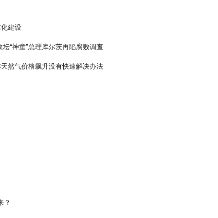
准化建设
政坛“神童”总理库尔茨再陷腐败调查
称天然气价格飙升没有快速解决办法
来？