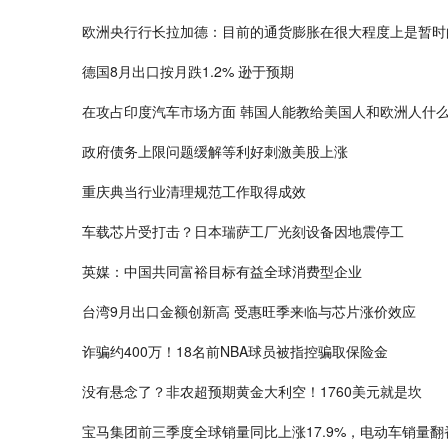
欧洲央行行长拉加德：目前的通货膨胀在很大程度上是暂时
德国8月出口按月跌1.2% 逊于预期
在攻占印度汽车市场方面 韩国人能教给美国人和欧洲人什
政府债务上限问题缓解等利好刺激美股上涨
重庆典当行业清理规范工作取得成效
车载芯片受打击？日本瑞萨工厂光刻设备因地震停工
英媒：中国共同富裕目标有益全球消费型企业
台湾9月出口金额创新高 受惠旺季来临与芯片涨价效应
诈骗约400万！18名前NBA球员被指控骗取保险金
没有悬念了？非农超预期黄金大利空！1760美元就是坎
宝马集团前三季度全球销量同比上涨17.9%，电动车销量翻