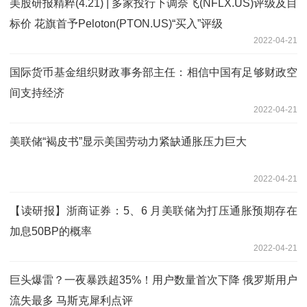
美股研报精粹(4.21) | 多家投行下调奈飞(NFLX.US)评级及目
标价 花旗首予Peloton(PTON.US)“买入”评级
2022-04-21
国际货币基金组织财政事务部主任：相信中国有足够财政空
间支持经济
2022-04-21
美联储“褐皮书”显示美国劳动力紧缺通胀压力巨大
2022-04-21
【读研报】浙商证券：5、6 月美联储为打压通胀预期存在
加息50BP的概率
2022-04-21
巨头爆雷？一夜暴跌超35%！用户数量首次下降 俄罗斯用户
流失最多 马斯克犀利点评