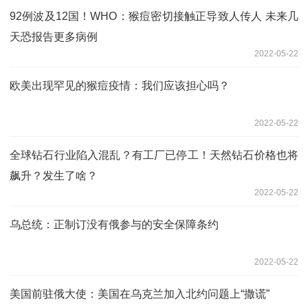
92例波及12国！WHO：猴痘密切接触正导致人传人 未来几
天恐报告更多病例
2022-05-22
欧美出现罕见的猴痘疫情：我们应该担心吗？
2022-05-22
全球钻石行业陷入混乱？有工厂已停工！天然钻石价格也将
飙升？发生了啥？
2022-05-22
乌总统：正制订没有俄参与的安全保障条约
2022-05-22
美国前驻俄大使：美国在乌克兰加入北约问题上“撒谎”