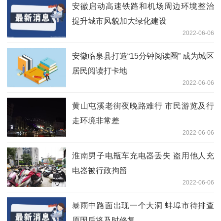
安徽启动高速铁路和机场周边环境整治
提升城市风貌加大绿化建设
2022-06-06
安徽临泉县打造“15分钟阅读圈” 成为城区
居民阅读打卡地
2022-06-06
黄山屯溪老街夜晚路难行 市民游览及行
走环境非常差
2022-06-06
淮南男子电瓶车充电器丢失 盗用他人充
电器被行政拘留
2022-06-06
暴雨中路面出现一个大洞 蚌埠市待排查
原因后将及时修复