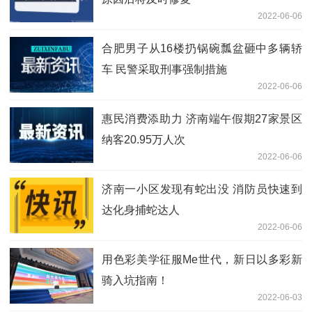
2022-06-06
合肥男子从16楼扔锅碗瓢盆砸中多辆轿
车 民警采取刑事强制措施
2022-06-06
惠民消费添助力 济南端午假期27家景区
纳客20.95万人次
2022-06-06
济南一小区发现有蛇出没 消防员快速到
达化身捕蛇达人
2022-06-06
用色彩美学征服Me世代，新日以多彩新
骑入坑指南！
2022-06-03