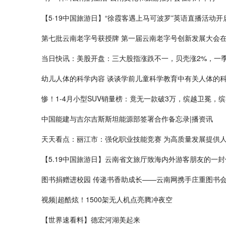
【5·19中国旅游日】“徐霞客遇上马可波罗”英语直播活动开
第七批云南老字号获授牌 第一届云南老字号创新发展大会在
当日快讯：美股开盘：三大股指涨跌不一，贝壳涨2%，一
幼儿人体的科学内容 谈谈学前儿童科学教育中有关人体的科
惨！1-4月小型SUV销量榜：竟无一款破3万，缤越卫冕，
中国能建与吉尔吉斯斯坦能源部签署合作备忘录|播资讯
天天看点：丽江市：强化职业技能竞赛 为高质量发展提供
【5.19中国旅游日】云南省文旅厅致海内外游客朋友的一封
图书捐赠进校园 传递书香助成长——云南网携手庄重图书会
视频|超酷炫！1500架无人机点亮腾冲夜空
【世界速看料】德宏河湖美起来