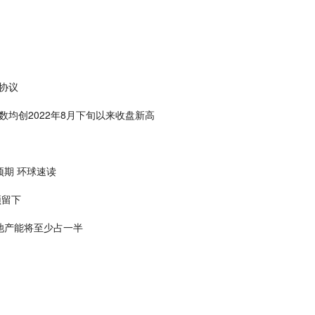
协议
数均创2022年8月下旬以来收盘新高
预期 环球速读
须留下
电池产能将至少占一半