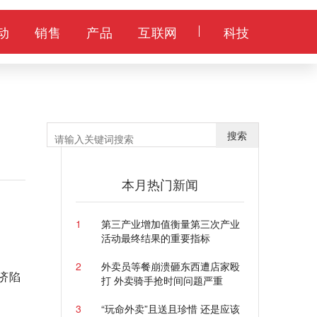
动
销售
产品
互联网
科技
搜索
本月热门新闻
1
第三产业增加值衡量第三次产业
活动最终结果的重要指标
2
外卖员等餐崩溃砸东西遭店家殴
济陷
打 外卖骑手抢时间问题严重
3
“玩命外卖”且送且珍惜 还是应该