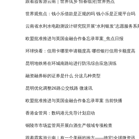
跟着霞客游云南｜世界佤乡 恒春临沧|世界热点
世界观焦点：钱小乐借款是正规的吗 钱小乐是正规平台吗
云南省水利水电勘测设计研究院开展“水利银发”志愿服务系
欧盟批准推进与英国金融合作备忘录草案_焦点日报
环球快看：信用卡哪里申请额度高 哪些银行信用卡额度高
昆明地铁将在环城南路站进行防汛综合应急演练
融资融券标的证券是什么 分这几种类型
昆明优化调整26路公交线路 微速讯
欧盟批准推进与英国金融合作备忘录草案 当前快播
香港金管局：数码港元先导计划启动
铜陵市市场监管局开展白酒生产领域专项检查
跟着霞客游云南｜有一个美丽的地方——德宏|全球微资讯