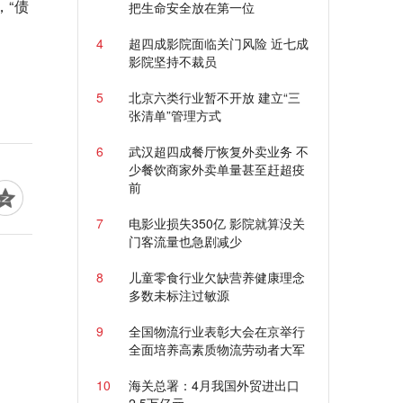
“债
把生命安全放在第一位
4
超四成影院面临关门风险 近七成
影院坚持不裁员
5
北京六类行业暂不开放 建立“三
张清单”管理方式
6
武汉超四成餐厅恢复外卖业务 不
少餐饮商家外卖单量甚至赶超疫
前
7
电影业损失350亿 影院就算没关
门客流量也急剧减少
8
儿童零食行业欠缺营养健康理念
多数未标注过敏源
9
全国物流行业表彰大会在京举行
全面培养高素质物流劳动者大军
10
海关总署：4月我国外贸进出口