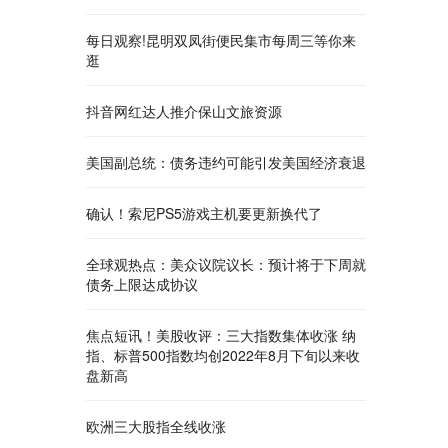
每日观察!昆明双凤街便民集市每周三等你来
逛
抖音网红达人推介保山文旅资源
美国副总统：债务违约可能引发美国经济衰退
确认！索尼PS5游戏主机要更新换代了
全球观热点：美众议院议长：预计将于下周就
债务上限达成协议
焦点短讯！美股收评：三大指数集体收涨 纳
指、标普500指数均创2022年8月下旬以来收
盘新高
欧洲三大股指全线收涨