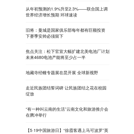
从年初预测的1.9%升至2.3%——联合国上调
世界经济增长预期 环球速读
旧将：曼城是国家俱乐部每年都有巨额投资
下赛季安帅必须留下
焦点关注：松下官宣大幅扩建北美电池厂计划
未来4680电池产能将至少占一半
地藏寺经幢专题展在昆开展 全球新视野
走近民族团结誓词碑 让民族团结之花在校园
绽放
“有一种叫云南的生活”云南文化和旅游推介会
在腾冲举行
【5·19中国旅游日】“徐霞客遇上马可波罗”英