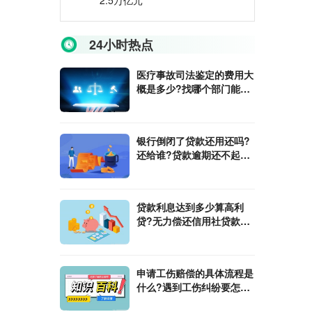
2.5万亿元
24小时热点
医疗事故司法鉴定的费用大
概是多少?找哪个部门能做
医疗事故鉴定?
银行倒闭了贷款还用还吗?
还给谁?贷款逾期还不起会
不会影响家人?
贷款利息达到多少算高利
贷?无力偿还信用社贷款会
不会坐牢?
申请工伤赔偿的具体流程是
什么?遇到工伤纠纷要怎么
处理?