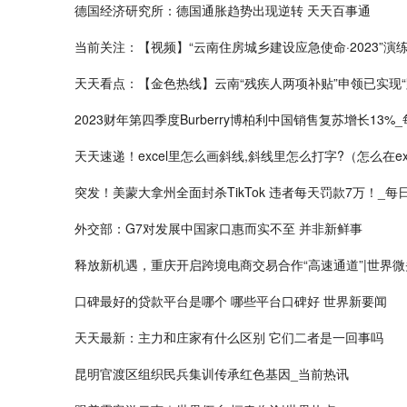
德国经济研究所：德国通胀趋势出现逆转 天天百事通
当前关注：【视频】“云南住房城乡建设应急使命·2023”演
天天看点：【金色热线】云南“残疾人两项补贴”申领已实现“
2023财年第四季度Burberry博柏利中国销售复苏增长13%
天天速递！excel里怎么画斜线,斜线里怎么打字?（怎么在e
突发！美蒙大拿州全面封杀TikTok 违者每天罚款7万！_每
外交部：G7对发展中国家口惠而实不至 并非新鲜事
释放新机遇，重庆开启跨境电商交易合作“高速通道”|世界微
口碑最好的贷款平台是哪个 哪些平台口碑好 世界新要闻
天天最新：主力和庄家有什么区别 它们二者是一回事吗
昆明官渡区组织民兵集训传承红色基因_当前热讯