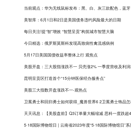
当前观点：华为无线鼠标发布：黑、白、灰三款配色，蓝牙 / 2
美智库：6月1日和2日是美国债务违约风险最大的日期
每日关注!提“智”增效 “智慧呈贡”构筑城市智慧大脑
今日精选：俄罗斯莫斯科发现高致病性禽流感病例
5月17日美国国债收益率整体上行 观焦点
美股开盘：三大股指涨跌不一 贝壳涨2% 一季度营收及利润
昆明呈贡区打造首个“15分钟医保经办服务点”
美股三大指数开盘涨跌不一-观热点
卫冕勇士和回归勇士如何获得_魔兽世界6 2卫冕勇士饰品
天天讯息：【美股盘前】Q3订单量大幅缩减 思科一度跌超4
5·18国际博物馆日 | 云南省2023年度“5·18国际博物馆