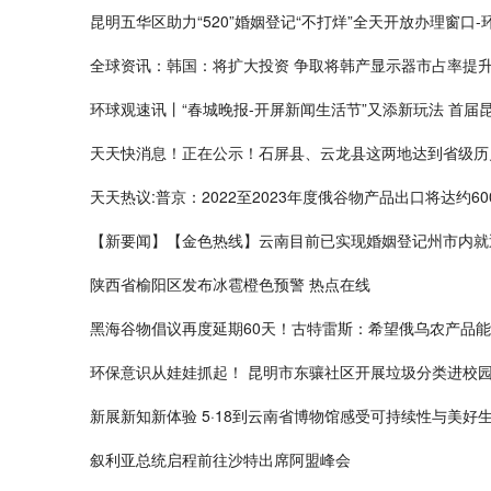
昆明五华区助力“520”婚姻登记“不打烊”全天开放办理窗口-
全球资讯：韩国：将扩大投资 争取将韩产显示器市占率提升
环球观速讯丨“春城晚报-开屏新闻生活节”又添新玩法 首届
天天快消息！正在公示！石屏县、云龙县这两地达到省级历
天天热议:普京：2022至2023年度俄谷物产品出口将达约60
【新要闻】【金色热线】云南目前已实现婚姻登记州市内就
陕西省榆阳区发布冰雹橙色预警 热点在线
黑海谷物倡议再度延期60天！古特雷斯：希望俄乌农产品
环保意识从娃娃抓起！ 昆明市东骧社区开展垃圾分类进校园
新展新知新体验 5·18到云南省博物馆感受可持续性与美好
叙利亚总统启程前往沙特出席阿盟峰会