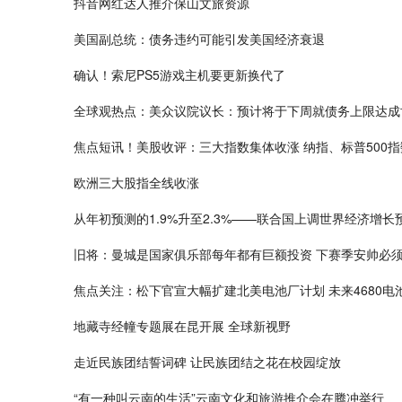
抖音网红达人推介保山文旅资源
美国副总统：债务违约可能引发美国经济衰退
确认！索尼PS5游戏主机要更新换代了
全球观热点：美众议院议长：预计将于下周就债务上限达成
焦点短讯！美股收评：三大指数集体收涨 纳指、标普500指
欧洲三大股指全线收涨
从年初预测的1.9%升至2.3%——联合国上调世界经济增长
旧将：曼城是国家俱乐部每年都有巨额投资 下赛季安帅必
焦点关注：松下官宣大幅扩建北美电池厂计划 未来4680
地藏寺经幢专题展在昆开展 全球新视野
走近民族团结誓词碑 让民族团结之花在校园绽放
“有一种叫云南的生活”云南文化和旅游推介会在腾冲举行