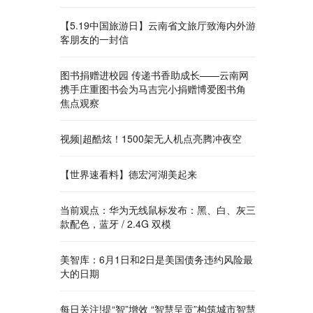
【5.19中国旅游日】云南省文旅厅致海内外游
客朋友的一封信
图书捐赠进校园 传递书香助成长——云南网
携手庄重图书会为马吉完小捐赠博爱图书角
焦点观察
视频|超酷炫！1500架无人机点亮腾冲夜空
【世界速看料】德宏河湖美起来
当前观点：华为无线鼠标发布：黑、白、灰三
款配色，蓝牙 / 2.4G 双模
美智库：6月1日和2日是美国债务违约风险最
大的日期
每日关注!提“智”增效 “智慧呈贡”构筑城市智慧