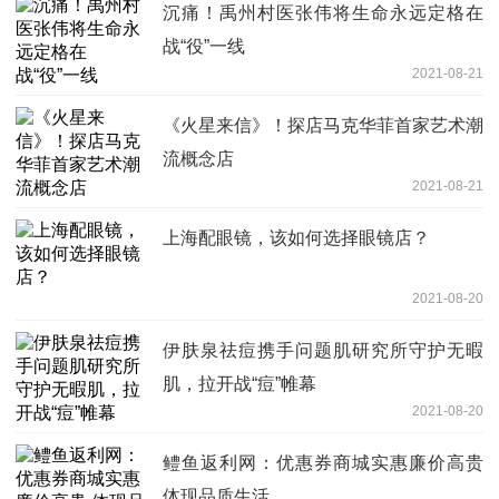
沉痛！禹州村医张伟将生命永远定格在
战“役”一线
2021-08-21
《火星来信》！探店马克华菲首家艺术潮
流概念店
2021-08-21
上海配眼镜，该如何选择眼镜店？
2021-08-20
伊肤泉祛痘携手问题肌研究所守护无暇
肌，拉开战“痘”帷幕
2021-08-20
鳢鱼返利网：优惠券商城实惠廉价高贵
体现品质生活