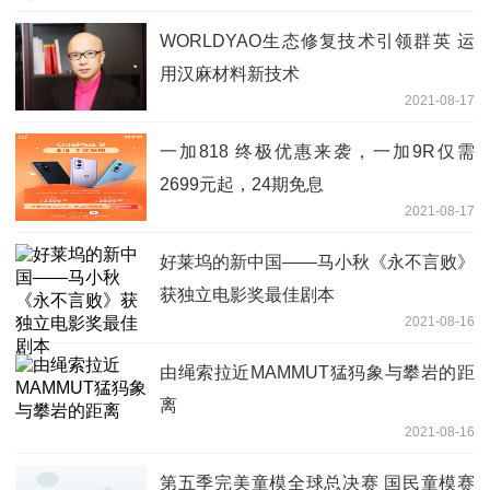
WORLDYAO生态修复技术引领群英 运
用汉麻材料新技术
2021-08-17
一加818 终极优惠来袭，一加9R仅需
2699元起，24期免息
2021-08-17
好莱坞的新中国——马小秋《永不言败》
获独立电影奖最佳剧本
2021-08-16
由绳索拉近MAMMUT猛犸象与攀岩的距
离
2021-08-16
第五季完美童模全球总决赛 国民童模赛