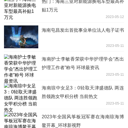
热门：海南三亚对新能源换电车型最高补
贴1万元
2023-05-12
海南屯昌发出首批事业单位法人电子证书
2023-05-11
海南护士李敏香荣获中华护理学会“杰出
护理工作者”称号 环球最资讯
2023-05-11
海南琼中女足3：0轻取天津盛德队 两连
胜领跑女甲积分榜 当前热文
2023-05-11
2023年全国风筝板冠军赛在海南琼海博
鳌开幕_环球新视野