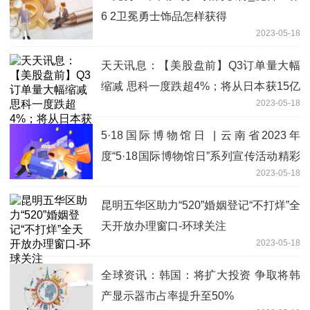
6 2卫冕勇士饰品怎样获得
2023-05-18
天天讯息：【美股盘前】Q3订单量大幅
缩减 思科一度跌超4%；将从日本获15亿
2023-05-18
美元补贴 美光一度涨超2%
5·18国际博物馆日 | 云南省2023年
度“5·18国际博物馆日”系列宣传活动精彩
2023-05-18
不断 当前热文
昆明五华区助力“520”婚姻登记“不打烊”全
天开放办理窗口-环球关注
2023-05-18
全球资讯：韩国：将扩大投资 争取将韩
产显示器市占率提升至50%