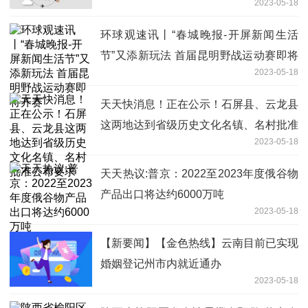
2023-05-18
环球观速讯丨“春城晚报-开屏新闻生活
节”又添新玩法 首届昆明野战运动赛即将
2023-05-18
开赛
天天快消息！正在公示！石屏县、云龙县
这两地达到省级历史文化名镇、名村批准
2023-05-18
公布要求
天天热议:普京：2022至2023年度俄谷物
产品出口将达约6000万吨
2023-05-18
【新要闻】【金色热线】云南目前已实现
婚姻登记州市内就近通办
2023-05-18