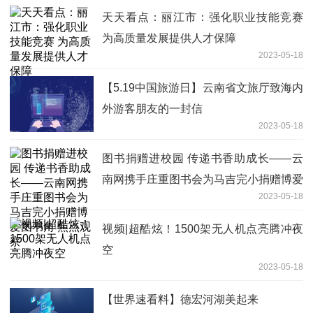
天天看点：丽江市：强化职业技能竞赛
为高质量发展提供人才保障
2023-05-18
【5.19中国旅游日】云南省文旅厅致海内
外游客朋友的一封信
2023-05-18
图书捐赠进校园 传递书香助成长——云
南网携手庄重图书会为马吉完小捐赠博爱
2023-05-18
图书角 焦点观察
视频|超酷炫！1500架无人机点亮腾冲夜
空
2023-05-18
【世界速看料】德宏河湖美起来