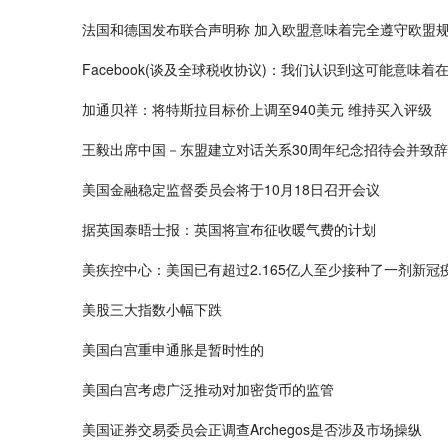
法国和德国发布联合声明称 加入欧盟意味着完全遵守欧盟
Facebook(谈及全球税收协议)：我们认识到这可能意味
加通贝祥：将特斯拉目标价上调至940美元 维持买入评级
王毅出席中国－东盟建立对话关系30周年纪念招待会并致辞
美国金融稳定监督委员会将于10月18日召开会议
据英国泰晤士报：英国将宣布征收暖气费的计划
美疾控中心：美国已有超过2.165亿人至少接种了一剂新冠
美股三大指数小幅下跌
美国白宫重申通胀是暂时性的
美国白宫考虑广泛推动对加密货币的监管
美国证券交易委员会正调查Archegos是否涉及市场操纵