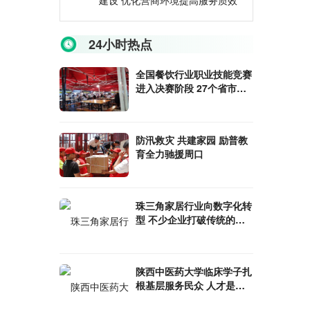
建设 优化营商环境提高服务质效
24小时热点
全国餐饮行业职业技能竞赛
进入决赛阶段 27个省市通
过层层选拔入选
防汛救灾 共建家园 励普教
育全力驰援周口
珠三角家居行业向数字化转
型 不少企业打破传统的线
下经营模式
陕西中医药大学临床学子扎
根基层服务民众 人才是健
康中国建设的基础