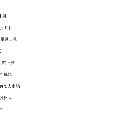
计划
月14日
方继续上涨
”
大幅上涨”
的挑战
劳动力市场
度反应
的