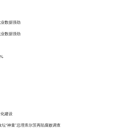
就业数据强劲
就业数据强劲
%
准化建设
政坛“神童”总理库尔茨再陷腐败调查