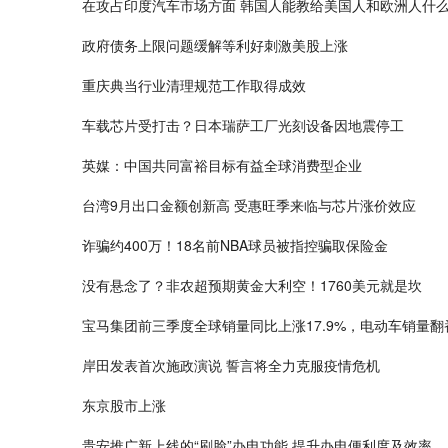
在攻占印度汽车市场方面 韩国人能教给美国人和欧洲人什
政府债务上限问题缓解等利好刺激美股上涨
重庆典当行业清理规范工作取得成效
车载芯片受打击？日本瑞萨工厂光刻设备因地震停工
英媒：中国共同富裕目标有益全球消费型企业
台湾9月出口金额创新高 受惠旺季来临与芯片涨价效应
诈骗约400万！18名前NBA球员被指控骗取保险金
没有悬念了？非农超预期黄金大利空！1760美元就是坎
宝马集团前三季度全球销量同比上涨17.9%，电动车销量翻
岸田发表首次施政演说 誓言将全力克服疫情危机
东京股市上涨
贵安推广新上线的“刷脸”办电功能 提升办电便利度及效率