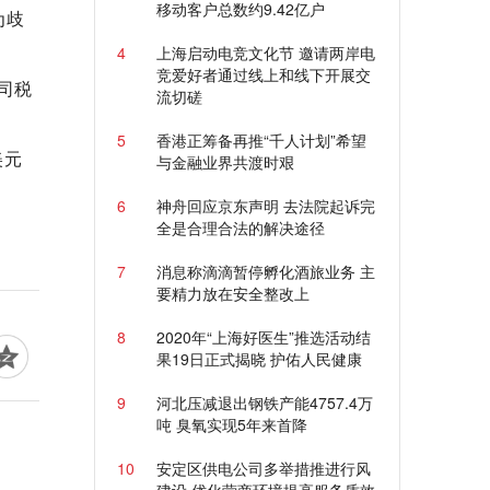
移动客户总数约9.42亿户
为歧
4
上海启动电竞文化节 邀请两岸电
竞爱好者通过线上和线下开展交
司税
流切磋
5
香港正筹备再推“千人计划”希望
美元
与金融业界共渡时艰
6
神舟回应京东声明 去法院起诉完
全是合理合法的解决途径
7
消息称滴滴暂停孵化酒旅业务 主
要精力放在安全整改上
8
2020年“上海好医生”推选活动结
果19日正式揭晓 护佑人民健康
9
河北压减退出钢铁产能4757.4万
吨 臭氧实现5年来首降
10
安定区供电公司多举措推进行风