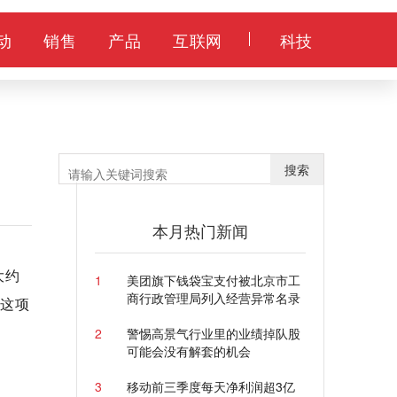
动
销售
产品
互联网
科技
搜索
本月热门新闻
大约
1
美团旗下钱袋宝支付被北京市工
商行政管理局列入经营异常名录
署这项
2
警惕高景气行业里的业绩掉队股
可能会没有解套的机会
3
移动前三季度每天净利润超3亿