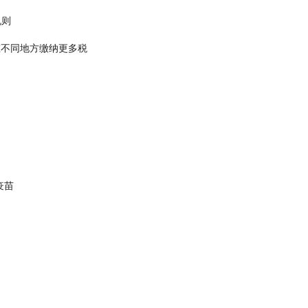
规则
着在不同地方缴纳更多税
疫苗