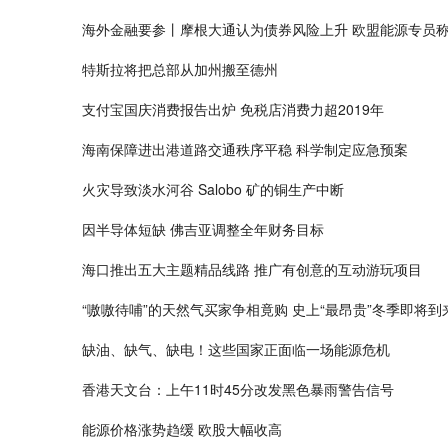
海外金融要参丨摩根大通认为债券风险上升 欧盟能源专员
特斯拉将把总部从加州搬至德州
支付宝国庆消费报告出炉 免税店消费力超2019年
海南保障进出港道路交通秩序平稳 科学制定应急预案
火灾导致淡水河谷 Salobo 矿的铜生产中断
因半导体短缺 佛吉亚调整全年财务目标
海口推出五大主题精品线路 推广有创意的互动游玩项目
“嗷嗷待哺”的天然气买家争相竟购 史上“最昂贵”冬季即将到
缺油、缺气、缺电！这些国家正面临一场能源危机
香港天文台：上午11时45分改发黑色暴雨警告信号
能源价格涨势趋缓 欧股大幅收高