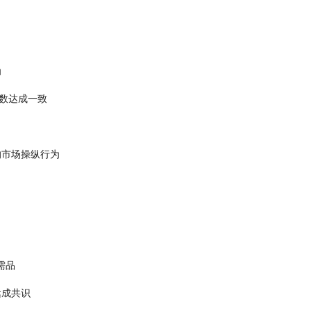
为
数达成一致
的市场操纵行为
需品
达成共识