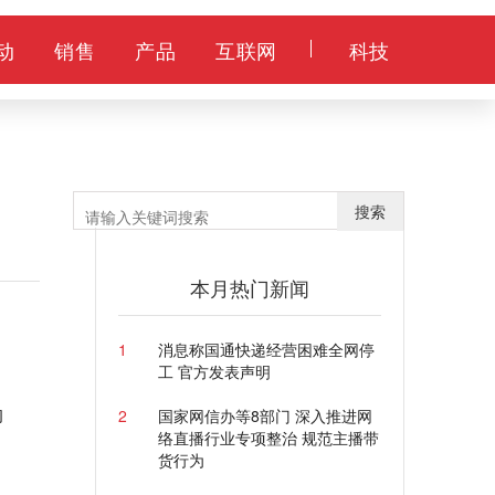
动
销售
产品
互联网
科技
搜索
本月热门新闻
1
消息称国通快递经营困难全网停
工 官方发表声明
的
2
国家网信办等8部门 深入推进网
络直播行业专项整治 规范主播带
货行为