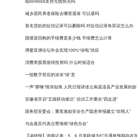
iqooneo5s支持无线快充吗
城乡居民养老保险去哪里退保 可以退吗
冒名贷款的征信记录可以删除吗 对征信记录有异议怎么办
国债逆回购的手续费是多少钱 手续费怎么计算
博鳌亚洲论坛年会实现100%“绿电”供应
消费类股票值得投资吗 什么时候适合
一组数字背后的浓浓“绿”意
一声“赛嗨”情深似海 人民日报讲述云南孟连县产业发展的故
安徽省开启“五级联动接访” 信访工作重在“四走进”
国务院安委会：重奖激励安全生产隐患举报建立“吹哨人”
与会嘉宾代表点赞海南“绿色办会”
【读研报】浙商证券：5、6 月美联储为打压通胀预期存在加