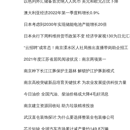
以色列外汇储备首次纳入人民币 美元和欧元占比下降
澳大利亚经济2022年第一季度料增长0.9%
日本考虑到2030年实现储能电池产能增长20倍
日本央行下周料维持货币政策不变 经济学家视130为日元
“云招聘”成常态！南京溧水区人社局推出直播带岗助企招工
2021年度江苏省居民阅读状况：南京两项第一
南京种下长江江豚保护主题林 解锁护江护豚新模式
南京高校突破新品培育关键技术 为农业发展提供科技力量
今日油价 全国汽油、柴油价格或大降4毛好消息
南京建立资源回收站 助力垃圾精准投放
武汉直仓装饰探讨:为什么要选择整装全包装修公司
芯片短缺 全球汽车市场累计减产量约149.8万辆