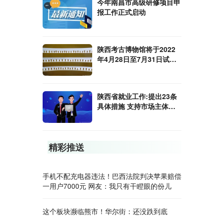
今年南昌市高级研修项目申
报工作正式启动
陕西考古博物馆将于2022
年4月28日至7月31日试行
开放
陕西省就业工作:提出23条
具体措施 支持市场主体吸
纳就业扩容提质
精彩推送
手机不配充电器违法！巴西法院判决苹果赔偿
一用户7000元 网友：我只有干瞪眼的份儿
这个板块濒临熊市！华尔街：还没跌到底