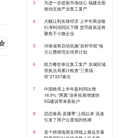
3
为进一步提振市场信心 福建全面
推动文旅产业复工复产
4
大幅让利实体经济 上半年商业银
行净利润同比下降 货币政策还将
聚焦于小微企业
5
河南省将启动实施“农村学校”地
方公费师范生培养计划
6
助力餐饮单位复工复产 东城区城
管执法局累计检查“三类场
所”21337家次
7
中国铁塔上半年盈利同比增
16.9% “两翼”业务拓展增速快
5G建设带来新租户
8
恋恋春风·直播季”上线以来 迅速
引发了用户云度假的热潮
9
首个跨境电商全球线上展会开幕