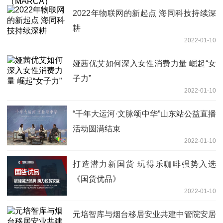
2022年物联网的新起点 海同科技持续深
耕
2022-01-10
娅茜优艾如何深入女性消费力量 崛起“女
子力”
2022-01-10
“千年大运河·文脉颂中华”山东站公益直播
活动圆满结束
2022-01-10
打造潜力新国货 玩得乐咖啡强势入选
《国货优品》
2022-01-10
元培智库与烟台移居安业共建中管院安居