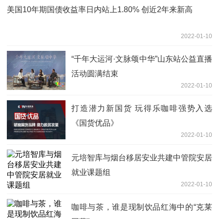
美国10年期国债收益率日内站上1.80% 创近2年来新高
2022-01-10
“千年大运河·文脉颂中华”山东站公益直播
活动圆满结束
2022-01-10
打造潜力新国货 玩得乐咖啡强势入选
《国货优品》
2022-01-10
元培智库与烟台移居安业共建中管院安居
就业课题组
2022-01-10
咖啡与茶，谁是现制饮品红海中的“克莱