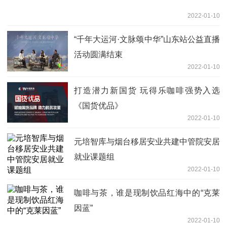
2022-01-10
“千年大运河·文脉颂中华”山东站公益直播
活动圆满结束
2022-01-10
打造潜力新国货 玩得乐咖啡强势入选
《国货优品》
2022-01-10
元培智库与烟台移居安业共建中管院安居
就业课题组
2022-01-10
咖啡与茶，谁是现制饮品红海中的“克莱
因蓝”
2022-01-10