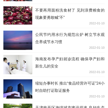
不要再用面粉洗食材了 见到浪费粮食的
现象要勇敢喊“不”
2022-01-10
公民节约用水行为规范出炉 树立节水观
念养成节水习惯
2022-01-10
海南发布孕产妇就诊流程 确保孕产妇和
新生儿的安全
2022-01-10
缩短办事时长 推出“食品经营许可证”24小
时自助打证取证服务
2022-01-10
天津南开区海绵城市建设提速 良好生态