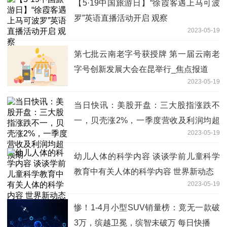
【5·19中国旅游日】“徐霞客遇上马可波
罗”英语直播活动开启 观察
2023-05-19
第七批云南老字号获授牌 第一届云南老
字号创新发展大会在昆举行_焦点报道
2023-05-19
当日快讯：美股开盘：三大股指涨跌不
一，贝壳涨2%，一季度营收及利润均超
2023-05-19
预期
幼儿人体的科学内容 谈谈学前儿童科学
教育中有关人体的科学内容 世界新动态
2023-05-19
惨！1-4月小型SUV销量榜：竟无一款破
3万，缤越卫冕，缤智未破万 每日快播