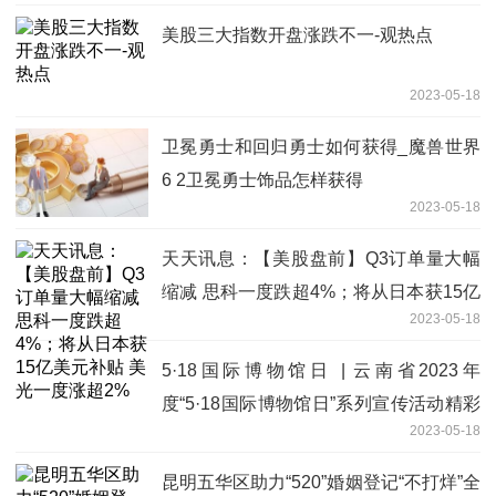
美股三大指数开盘涨跌不一-观热点
2023-05-18
卫冕勇士和回归勇士如何获得_魔兽世界
6 2卫冕勇士饰品怎样获得
2023-05-18
天天讯息：【美股盘前】Q3订单量大幅
缩减 思科一度跌超4%；将从日本获15亿
2023-05-18
美元补贴 美光一度涨超2%
5·18国际博物馆日 | 云南省2023年
度“5·18国际博物馆日”系列宣传活动精彩
2023-05-18
不断 当前热文
昆明五华区助力“520”婚姻登记“不打烊”全