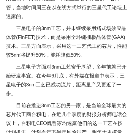
管
，当地时间周三在以在线方式举行的三星代工论坛上
透露的。
三星电子的3nm工艺，并未继续采用鳍式场效应晶
体管(FinFET)技术，而是采用全环绕栅极晶体管(GAA)
技术。三星方面表示，采用这一工艺代工的芯片，性能
较5nm将提升50%，能耗降低50%。
三星电子方面对3nm工艺寄予厚望，多年前就已开
始研发事宜。在今年6月底，有外媒在报道中表示，三
星电子的3nm工艺已成功流片，距离量产又更近了一
步。
目前在推进3nm工艺的另一家，是当前全球最大的
芯片代工商
台积电
，在近几个季度的财报
分析师
电话会
议上，
台积电
CEO魏哲家均透露他们的这一工艺在按
计划推进，计划今年下半年风险试产，明年大规模量